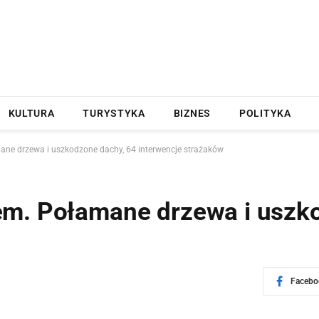
KULTURA
TURYSTYKA
BIZNES
POLITYKA
ne drzewa i uszkodzone dachy, 64 interwencje strażaków
em. Połamane drzewa i uszk
Facebo