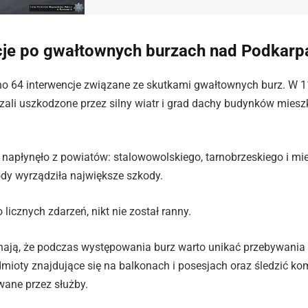
cje po gwałtownych burzach nad Podkar
o 64 interwencje związane ze skutkami gwałtownych burz. W 
zali uszkodzone przez silny wiatr i grad dachy budynków miesz
 napłynęło z powiatów: stalowowolskiego, tarnobrzeskiego i mi
dy wyrządziła największe szkody.
licznych zdarzeń, nikt nie został ranny.
nają, że podczas występowania burz warto unikać przebywania
mioty znajdujące się na balkonach i posesjach oraz śledzić 
wane przez służby.