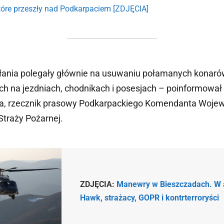
które przeszły nad Podkarpaciem [ZDJĘCIA]
łania polegały głównie na usuwaniu połamanych konarów
h na jezdniach, chodnikach i posesjach – poinformował s
ja, rzecznik prasowy Podkarpackiego Komendanta Woje
traży Pożarnej.
ZDJĘCIA:
Manewry w Bieszczadach. W a
Hawk, strażacy, GOPR i kontrterroryści