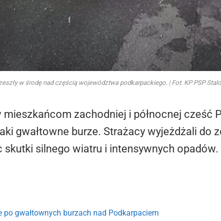
zeszły w środę nad częścią województwa podkarpackiego. | Fot. KP PSP Sta
w mieszkańcom zachodniej i północnej cześć 
naki gwałtowne burze. Strażacy wyjeżdżali do 
c skutki silnego wiatru i intensywnych opadów.
je po gwałtownych burzach nad Podkarpaciem