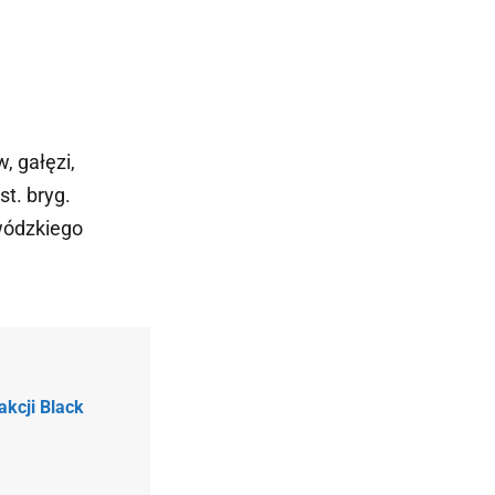
, gałęzi,
t. bryg.
wódzkiego
kcji Black