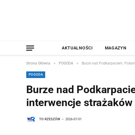
AKTUALNOŚCI
MAGAZYN
»
»
Strona Główna
POGODA
Burze nad Podkarpaciem. Połama
POGODA
Burze nad Podkarpaci
interwencje strażaków
TO RZESZÓW
2026-07-01