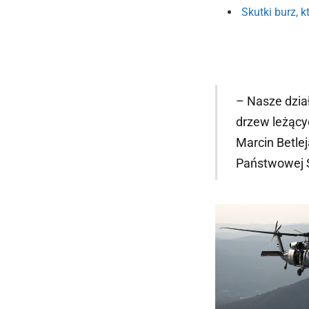
Skutki burz, 
– Nasze dzia
drzew leżącyc
Marcin Betle
Państwowej S