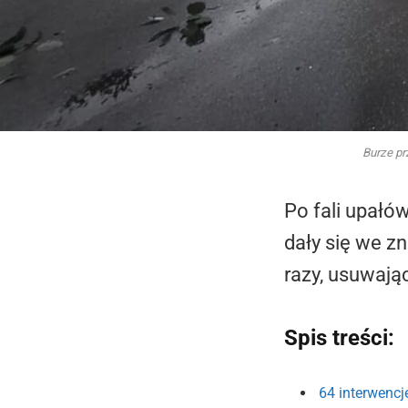
Burze pr
Po fali upałó
dały się we z
razy, usuwają
Spis treści:
64 interwenc