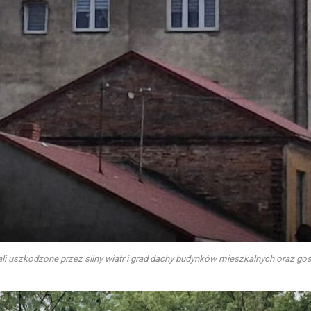
i uszkodzone przez silny wiatr i grad dachy budynków mieszkalnych oraz go