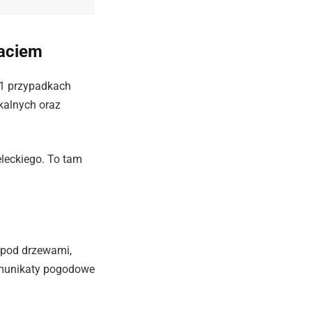
paciem
11 przypadkach
kalnych oraz
eleckiego. To tam
 pod drzewami,
komunikaty pogodowe