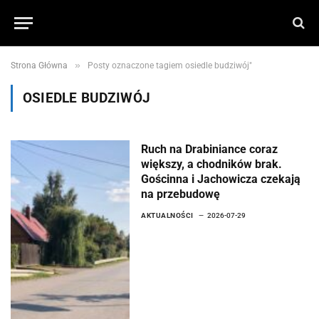
»
Strona Główna
Posty oznaczone tagiem osiedle budziwój"
OSIEDLE BUDZIWÓJ
Ruch na Drabiniance coraz
większy, a chodników brak.
Gościnna i Jachowicza czekają
na przebudowę
AKTUALNOŚCI
2026-07-29