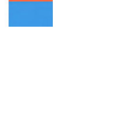
Rzeszów z różnymi cenami
wody. Mieszkaniec Zwięczycy:
W styczniu rachunki wzrosły
nawet o 100 procent
AKTUALNOŚCI
2026-03-20