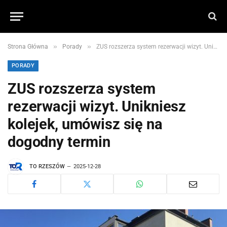
»
»
Strona Główna
Porady
ZUS rozszerza system rezerwacji wizyt. Unikniesz kolejek, umówisz się na dogodny termin
PORADY
ZUS rozszerza system
rezerwacji wizyt. Unikniesz
kolejek, umówisz się na
dogodny termin
TO RZESZÓW
2025-12-28