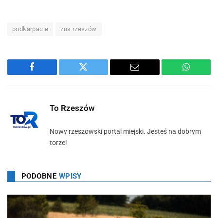
podkarpacie
zus rzeszów
Facebook
Twitter
Email
WhatsA
To Rzeszów
Nowy rzeszowski portal miejski. Jesteś na dobrym
torze!
PODOBNE
WPISY