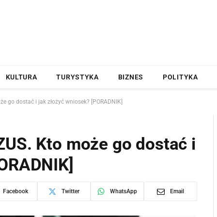
KULTURA
TURYSTYKA
BIZNES
POLITYKA
że go dostać i jak złożyć wniosek? [PORADNIK]
ZUS. Kto może go dostać i
PORADNIK]
Facebook
Twitter
WhatsApp
Email