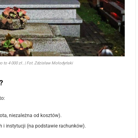
o 4 000 zł.. | Fot. Zdzisław Mołodyński
?
to:
wota, niezależna od kosztów).
 i instytucji (na podstawie rachunków).