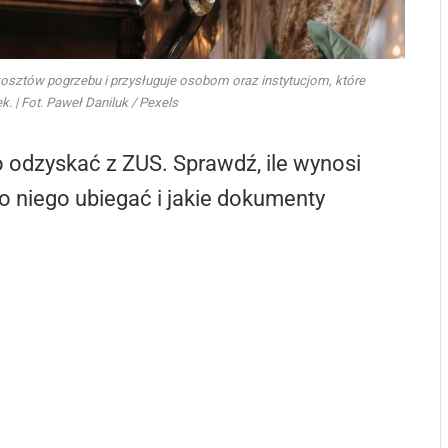
osztów pogrzebu i przysługuje osobom oraz instytucjom, które
 | Fot. Paweł Daniluk / Pexels
odzyskać z ZUS. Sprawdź, ile wynosi
o niego ubiegać i jakie dokumenty