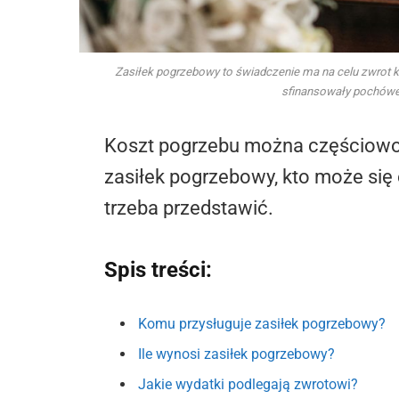
Zasiłek pogrzebowy to świadczenie ma na celu zwrot k
sfinansowały pochówek.
Koszt pogrzebu można częściowo 
zasiłek pogrzebowy, kto może się 
trzeba przedstawić.
Spis treści:
Komu przysługuje zasiłek pogrzebowy?
Ile wynosi zasiłek pogrzebowy?
Jakie wydatki podlegają zwrotowi?