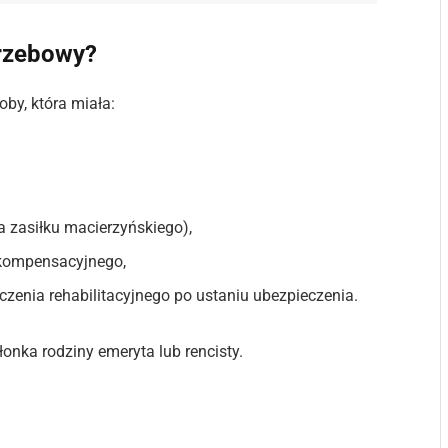
grzebowy?
oby, która miała:
a zasiłku macierzyńskiego),
 kompensacyjnego,
zenia rehabilitacyjnego po ustaniu ubezpieczenia.
onka rodziny emeryta lub rencisty.