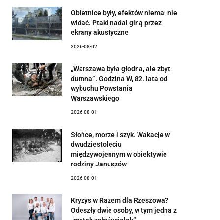
Obietnice były, efektów niemal nie
widać. Ptaki nadal giną przez
ekrany akustyczne
2026-08-02
„Warszawa była głodna, ale zbyt
dumna”. Godzina W, 82. lata od
wybuchu Powstania
Warszawskiego
2026-08-01
Słońce, morze i szyk. Wakacje w
dwudziestoleciu
międzywojennym w obiektywie
rodziny Januszów
2026-08-01
Kryzys w Razem dla Rzeszowa?
Odeszły dwie osoby, w tym jedna z
„matek założycielek”