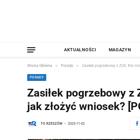
AKTUALNOŚCI
MAGAZYN
»
»
Strona Główna
Porady
Zasiłek pogrzebowy z ZUS. Kto mo
PORADY
Zasiłek pogrzebowy z 
jak złożyć wniosek? [
TO RZESZÓW
2025-11-02