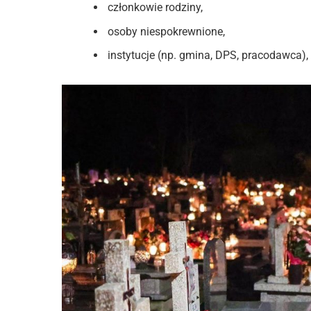
członkowie rodziny,
osoby niespokrewnione,
instytucje (np. gmina, DPS, pracodawca),