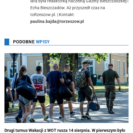
lata była redaktorką naczelną Gazety Bieszczadzkiej i
Echa Bieszczadów. Aż przyszedł czas na
toRzeszow.pl. | Kontakt:
paulina.bajda@torzeszow.pl
PODOBNE
WPISY
Drugi turnus Wakacji z WOT rusza 14 sierpnia. W pierwszym było