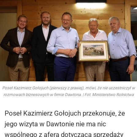
Poseł Kazimierz Gołojuch (pierwszy z prawej), mówi, że nie uczestniczył w
rozmowach biznesowych w firmie Dawtona. | Fot. Ministerstwo Rolnictwa
Poseł Kazimierz Gołojuch przekonuje, że
jego wizyta w Dawtonie nie ma nic
wspólnego z aferą dotyczącą sprzedaży