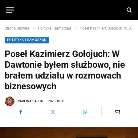
»
»
Strona Główna
Polityka i samorząd
Poseł Kazimierz Gołojuch: W Dawtonie byłem służbowo, nie brałem udziału w rozmowach biznesowych
POLITYKA I SAMORZĄD
Poseł Kazimierz Gołojuch: W
Dawtonie byłem służbowo, nie
brałem udziału w rozmowach
biznesowych
PAULINA BAJDA
2025-10-31