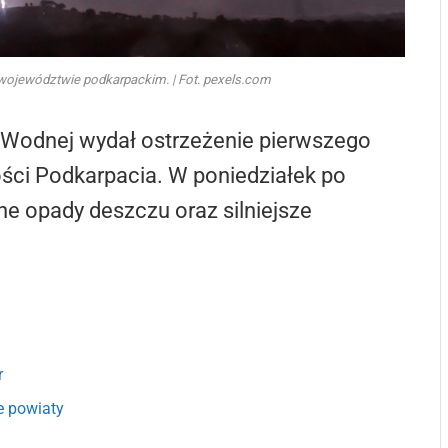
województwie podkarpackim. | Fot. pexels.com
ki Wodnej wydał ostrzeżenie pierwszego
ości Podkarpacia. W poniedziałek po
e opady deszczu oraz silniejsze
r
e powiaty