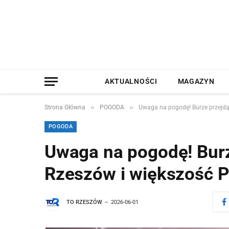
AKTUALNOŚCI
MAGAZYN
»
»
Strona Główna
POGODA
Uwaga na pogodę! Burze przejdą
POGODA
Uwaga na pogodę! Burz
Rzeszów i większość 
TO RZESZÓW
2026-06-01