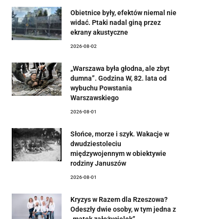
Obietnice były, efektów niemal nie
widać. Ptaki nadal giną przez
ekrany akustyczne
2026-08-02
„Warszawa była głodna, ale zbyt
dumna”. Godzina W, 82. lata od
wybuchu Powstania
Warszawskiego
2026-08-01
Słońce, morze i szyk. Wakacje w
dwudziestoleciu
międzywojennym w obiektywie
rodziny Januszów
2026-08-01
Kryzys w Razem dla Rzeszowa?
Odeszły dwie osoby, w tym jedna z
„matek założycielek”