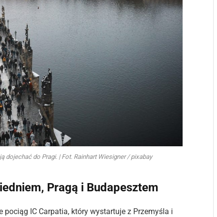
 dojechać do Pragi. | Fot. Rainhart Wiesigner / pixabay
iedniem, Pragą i Budapesztem
ciąg IC Carpatia, który wystartuje z Przemyśla i