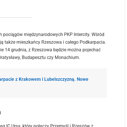
ch pociągów międzynarodowych PKP Intercity. Wśród
tają także mieszkańcy Rzeszowa i całego Podkarpacia.
cie 14 grudnia, z Rzeszowa będzie można pojechać
, Bratysławy, Budapesztu czy Monachium.
karpacie z Krakowem i Lubelszczyzną. Nowe
a
g IC Ursa, który połączy Przemyśl i Rzeszów z