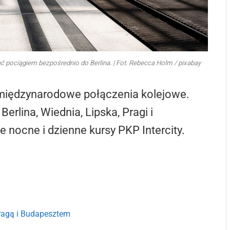
pociągiem bezpośrednio do Berlina. | Fot. Rebecca Holm / pixabay
międzynarodowe połączenia kolejowe.
rlina, Wiednia, Lipska, Pragi i
nocne i dzienne kursy PKP Intercity.
ragą i Budapesztem