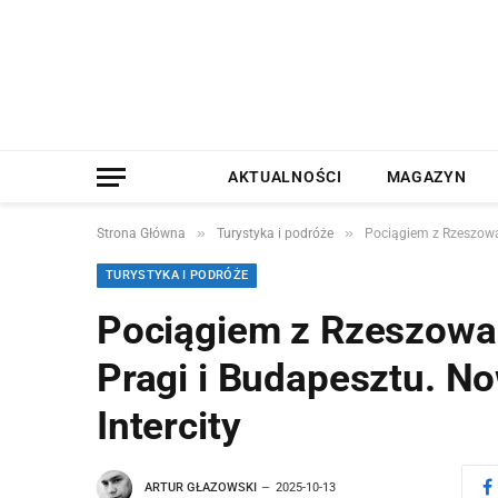
AKTUALNOŚCI
MAGAZYN
»
»
Strona Główna
Turystyka i podróże
Pociągiem z Rzeszowa 
TURYSTYKA I PODRÓŻE
Pociągiem z Rzeszowa 
Pragi i Budapesztu. N
Intercity
ARTUR GŁAZOWSKI
2025-10-13