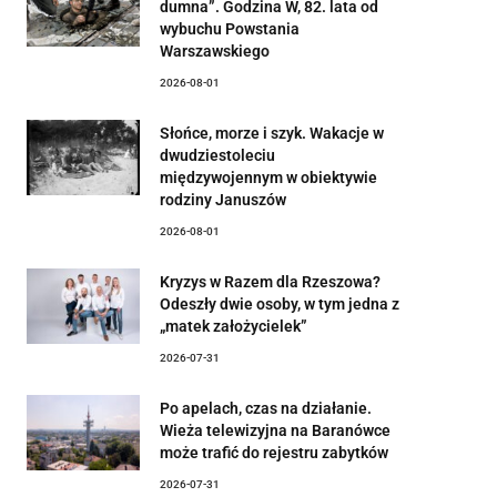
dumna”. Godzina W, 82. lata od
wybuchu Powstania
Warszawskiego
2026-08-01
Słońce, morze i szyk. Wakacje w
dwudziestoleciu
międzywojennym w obiektywie
rodziny Januszów
2026-08-01
Kryzys w Razem dla Rzeszowa?
Odeszły dwie osoby, w tym jedna z
„matek założycielek”
2026-07-31
Po apelach, czas na działanie.
Wieża telewizyjna na Baranówce
może trafić do rejestru zabytków
2026-07-31