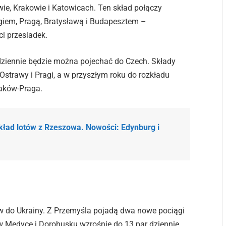
wie, Krakowie i Katowicach. Ten skład połączy
iem, Pragą, Bratysławą i Budapesztem –
i przesiadek.
dziennie będzie można pojechać do Czech. Składy
Ostrawy i Pragi, a w przyszłym roku do rozkładu
raków-Praga.
kład lotów z Rzeszowa. Nowości: Edynburg i
w do Ukrainy. Z Przemyśla pojadą dwa nowe pociągi
w Medyce i Dorohusku wzrośnie do 13 par dziennie.