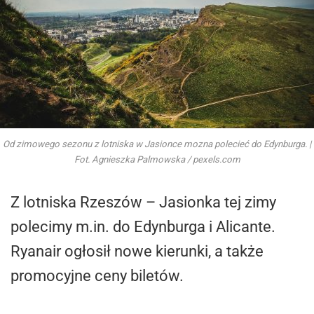
Od zimowego sezonu z lotniska w Jasionce mozna polecieć do Edynburga. |
Fot. Agnieszka Palmowska / pexels.com
Z lotniska Rzeszów – Jasionka tej zimy
polecimy m.in. do Edynburga i Alicante.
Ryanair ogłosił nowe kierunki, a także
promocyjne ceny biletów.