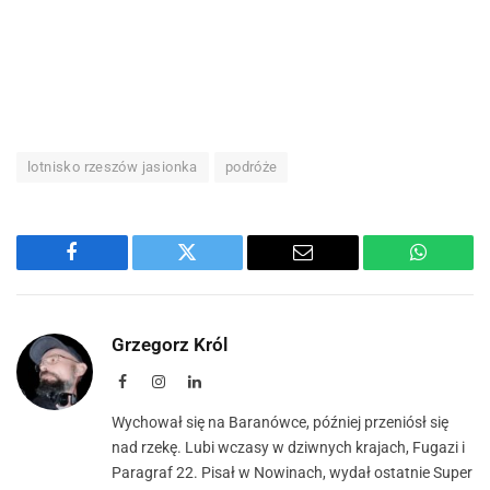
lotnisko rzeszów jasionka
podróże
Facebook
Twitter
Email
WhatsA
Grzegorz Król
Facebook
Instagram
LinkedIn
Wychował się na Baranówce, później przeniósł się
nad rzekę. Lubi wczasy w dziwnych krajach, Fugazi i
Paragraf 22. Pisał w Nowinach, wydał ostatnie Super