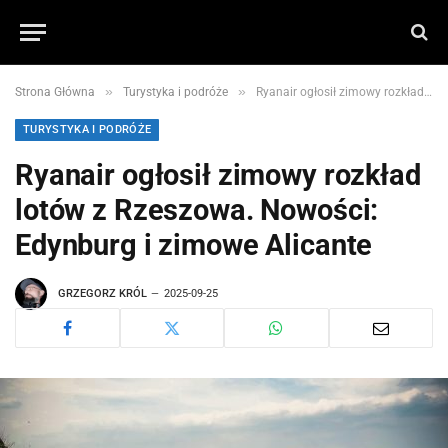
»
»
Strona Główna
Turystyka i podróże
Ryanair ogłosił zimowy rozkład lotów z Rzeszowa. Nowości: Edynburg i zimowe Alicante
TURYSTYKA I PODRÓŻE
Ryanair ogłosił zimowy rozkład
lotów z Rzeszowa. Nowości:
Edynburg i zimowe Alicante
GRZEGORZ KRÓL
2025-09-25