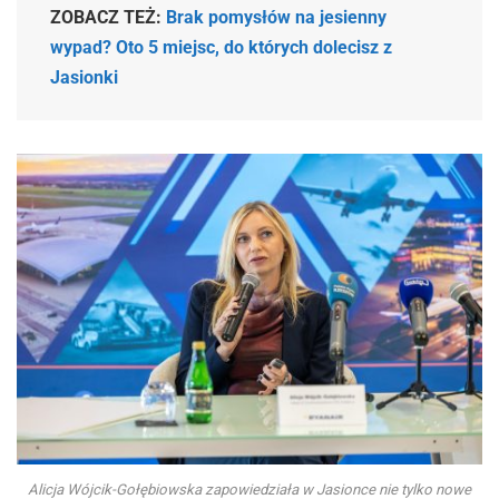
ZOBACZ TEŻ:
Brak pomysłów na jesienny
wypad? Oto 5 miejsc, do których dolecisz z
Jasionki
Alicja Wójcik-Gołębiowska zapowiedziała w Jasionce nie tylko nowe