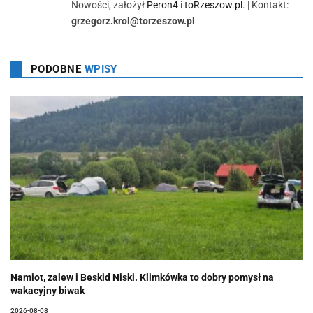
Nowości, założył
Peron4
i
toRzeszow.pl
. | Kontakt:
grzegorz.krol@torzeszow.pl
PODOBNE
WPISY
Namiot, zalew i Beskid Niski. Klimkówka to dobry pomysł na
wakacyjny biwak
2026-08-08