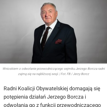
Wnioskiem o odwołanie przewodniczącego sejmiku Jerzego Borcza radni
zajmą się na najbliższej sesji. | Fot. FB / Jerzy Borcz
Radni Koalicji Obywatelskiej domagają się
potępienia działań Jerzego Borcza i
odwołania go z funkcji przewodniczącego