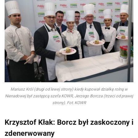
Mariusz Król (drugi od lewej strony) kiedy kupował działkę rolną w
Nienadowej był zastępcą szefa KOWR, Jerzego Borcza (trzeci od prawej
strony). Fot. KOWR
Krzysztof Kłak: Borcz był zaskoczony i
zdenerwowany