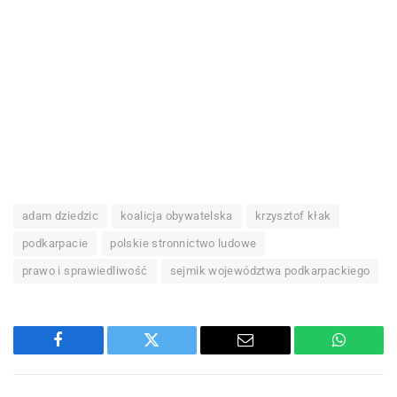
adam dziedzic
koalicja obywatelska
krzysztof kłak
podkarpacie
polskie stronnictwo ludowe
prawo i sprawiedliwość
sejmik województwa podkarpackiego
Facebook
Twitter
Email
WhatsA