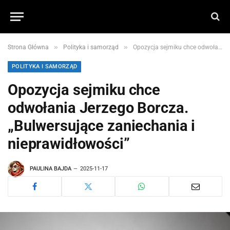
»
»
Strona Główna
Polityka i samorząd
Opozycja sejmiku chce odwołania Jerzego Borcza. „Bulwersujące zaniechania i nieprawidłowości”
POLITYKA I SAMORZĄD
Opozycja sejmiku chce
odwołania Jerzego Borcza.
„Bulwersujące zaniechania i
nieprawidłowości”
PAULINA BAJDA
2025-11-17