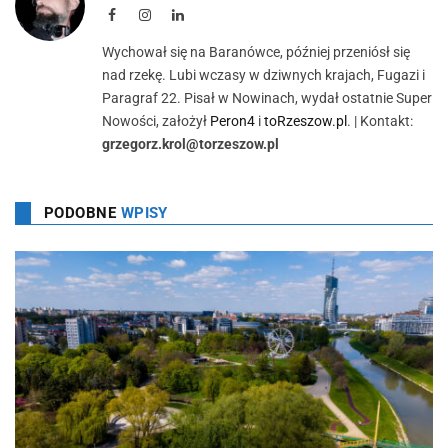
Facebook
Instagram
LinkedIn
Wychował się na Baranówce, później przeniósł się
nad rzekę. Lubi wczasy w dziwnych krajach, Fugazi i
Paragraf 22. Pisał w Nowinach, wydał ostatnie Super
Nowości, założył
Peron4
i
toRzeszow.pl
. | Kontakt:
grzegorz.krol@torzeszow.pl
PODOBNE
WPISY