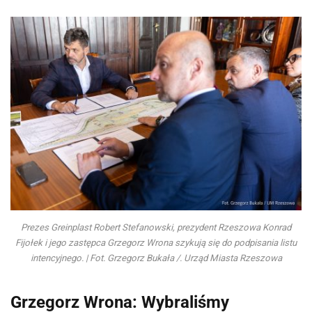
Prezes Greinplast Robert Stefanowski, prezydent Rzeszowa Konrad
Fijołek i jego zastępca Grzegorz Wrona szykują się do podpisania listu
intencyjnego. | Fot. Grzegorz Bukała /. Urząd Miasta Rzeszowa
Grzegorz Wrona: Wybraliśmy