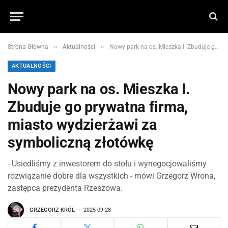
»
»
Strona Główna
Aktualności
Nowy park na os. Mieszka I. Zbuduje go prywatna firma, miasto wydzierżawi za symboliczną złotówkę
AKTUALNOŚCI
Nowy park na os. Mieszka I.
Zbuduje go prywatna firma,
miasto wydzierżawi za
symboliczną złotówkę
- Usiedliśmy z inwestorem do stołu i wynegocjowaliśmy
rozwiązanie dobre dla wszystkich - mówi Grzegorz Wrona,
zastępca prezydenta Rzeszowa.
GRZEGORZ KRÓL
2025-09-28