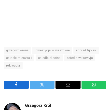
grzegorz wrona
inwestycje w rzeszowie
konrad fijołek
osiedle mieszka i
osiedle słocina
osiedle wilkowyja
rekreacja
Facebook
Twitter
Email
WhatsA
Grzegorz Król