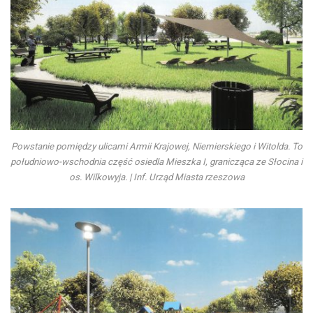
Powstanie pomiędzy ulicami Armii Krajowej, Niemierskiego i Witolda. To
południowo-wschodnia część osiedla Mieszka I, granicząca ze Słocina i
os. Wilkowyja. | Inf. Urząd Miasta rzeszowa