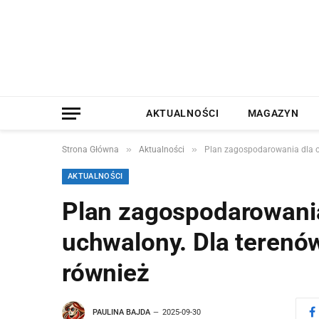
AKTUALNOŚCI
MAGAZYN
»
»
Strona Główna
Aktualności
Plan zagospodarowania dla ok
AKTUALNOŚCI
Plan zagospodarowania
uchwalony. Dla terenów
również
PAULINA BAJDA
2025-09-30