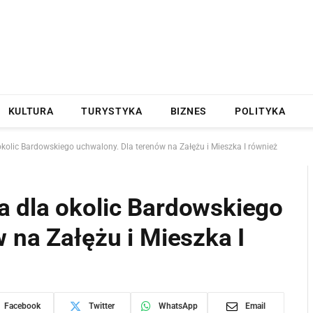
KULTURA
TURYSTYKA
BIZNES
POLITYKA
olic Bardowskiego uchwalony. Dla terenów na Załężu i Mieszka I również
 dla okolic Bardowskiego
 na Załężu i Mieszka I
Facebook
Twitter
WhatsApp
Email