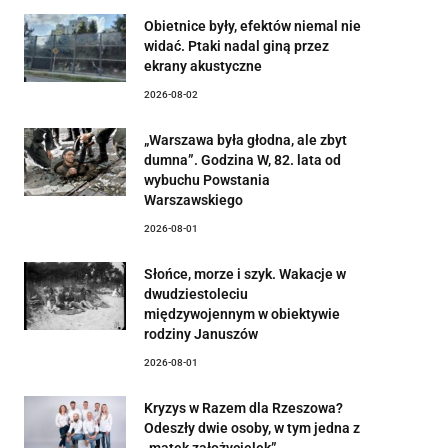
Obietnice były, efektów niemal nie
widać. Ptaki nadal giną przez
ekrany akustyczne
2026-08-02
„Warszawa była głodna, ale zbyt
dumna”. Godzina W, 82. lata od
wybuchu Powstania
Warszawskiego
2026-08-01
Słońce, morze i szyk. Wakacje w
dwudziestoleciu
międzywojennym w obiektywie
rodziny Januszów
2026-08-01
Kryzys w Razem dla Rzeszowa?
Odeszły dwie osoby, w tym jedna z
„matek założycielek”