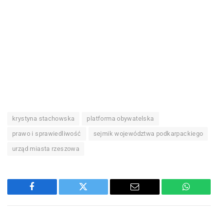
krystyna stachowska
platforma obywatelska
prawo i sprawiedliwość
sejmik województwa podkarpackiego
urząd miasta rzeszowa
Facebook
Twitter
Email
WhatsA