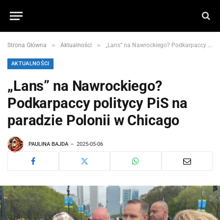
»
»
Strona Główna
Aktualności
„Lans” na Nawrockiego? Podkarpaccy politycy PiS na paradzie Polonii w Chicago
AKTUALNOŚCI
„Lans” na Nawrockiego?
Podkarpaccy politycy PiS na
paradzie Polonii w Chicago
PAULINA BAJDA
2025-05-06