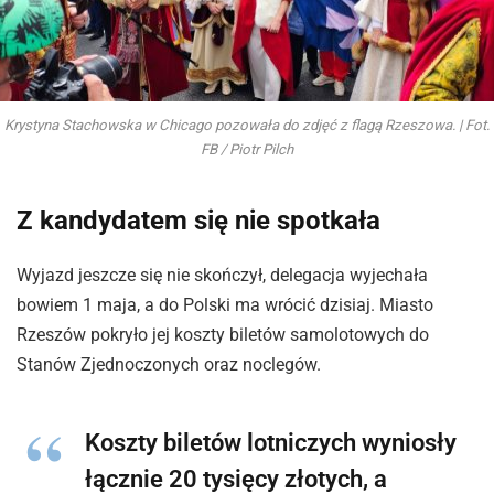
Krystyna Stachowska w Chicago pozowała do zdjęć z flagą Rzeszowa. | Fot.
FB / Piotr Pilch
Z kandydatem się nie spotkała
Wyjazd jeszcze się nie skończył, delegacja wyjechała
bowiem 1 maja, a do Polski ma wrócić dzisiaj. Miasto
Rzeszów pokryło jej koszty biletów samolotowych do
Stanów Zjednoczonych oraz noclegów.
Koszty biletów lotniczych wyniosły
łącznie 20 tysięcy złotych, a