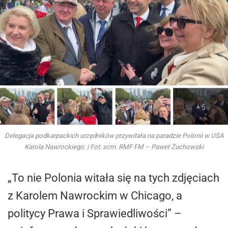
Delegacja podkarpackich urzędników przywitała na paradzie Polonii w USA
Karola Nawrockiego. | Fot. scrn. RMF FM – Paweł Żuchowski
„To nie Polonia witała się na tych zdjęciach
z Karolem Nawrockim w Chicago, a
politycy Prawa i Sprawiedliwości” –