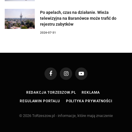
Po apelach, czas na działanie. Wieża
telewizyjna na Baranówce może trafić do
rejestru zabytków
2026-07-31
Facebook
Instagram
YouTube
REDAKCJA TORZESZOW.PL
REKLAMA
REGULAMIN PORTALU
POLITYKA PRYWATNOŚCI
© 2026 ToRzeszow.pl - informacje, które mają znaczenie