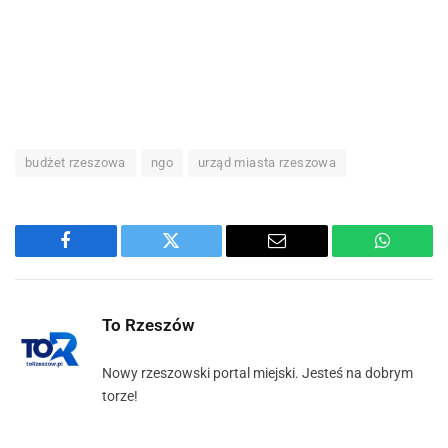
budżet rzeszowa
ngo
urząd miasta rzeszowa
Facebook
Twitter
Email
WhatsA
To Rzeszów
Nowy rzeszowski portal miejski. Jesteś na dobrym
torze!