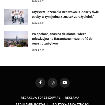
2026-08-01
Kryzys w Razem dla Rzeszowa? Odeszły dwie
osoby, w tym jedna z „matek założycielek”
2026-07-31
Po apelach, czas na działanie. Wieża
telewizyjna na Baranówce może trafić do
rejestru zabytków
2026-07-31
Facebook
Instagram
YouTube
REDAKCJA TORZESZOW.PL
REKLAMA
REGULAMIN PORTALU
POLITYKA PRYWATNOŚCI