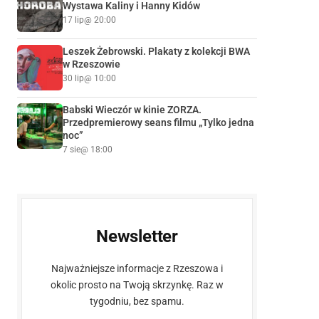
Wystawa Kaliny i Hanny Kidów
17 lip
@ 20:00
Leszek Żebrowski. Plakaty z kolekcji BWA
w Rzeszowie
30 lip
@ 10:00
Babski Wieczór w kinie ZORZA.
Przedpremierowy seans filmu „Tylko jedna
noc”
7 sie
@ 18:00
Newsletter
Najważniejsze informacje z Rzeszowa i
okolic prosto na Twoją skrzynkę. Raz w
tygodniu, bez spamu.