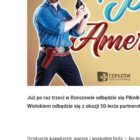
Już po raz trzeci w Rzeszowie odbędzie się Pikn
Wisłokiem odbędzie się z okazji 50-lecia partner
Szykujcie kapelusze, jeansy i wygodne buty – bo n