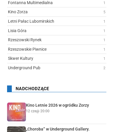
Fontanna Multimedialna
1
Kino Zorza
5
Letni Pałac Lubomirskich
1
Lisia Góra
1
Rzeszowski Rynek
1
Rzeszowskie Piwnice
1
Skwer Kultury
1
Underground Pub
2
NADCHODZĄCE
Kino Letnie 2026 w ogródku Zorzy
12 cze
@ 20:00
„Choroba” w Underground Gallery.