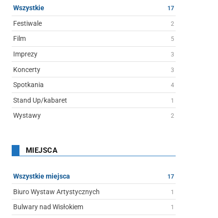
Wszystkie
17
Festiwale
2
Film
5
Imprezy
3
Koncerty
3
Spotkania
4
Stand Up/kabaret
1
Wystawy
2
MIEJSCA
Wszystkie miejsca
17
Biuro Wystaw Artystycznych
1
Bulwary nad Wisłokiem
1