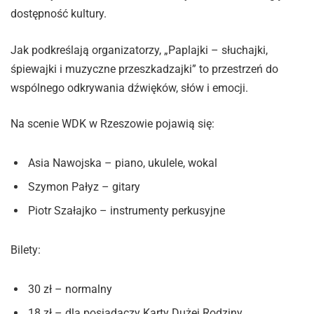
dostępność kultury.
Jak podkreślają organizatorzy, „Paplajki – słuchajki,
śpiewajki i muzyczne przeszkadzajki” to przestrzeń do
wspólnego odkrywania dźwięków, słów i emocji.
Na scenie WDK w Rzeszowie pojawią się:
Asia Nawojska – piano, ukulele, wokal
Szymon Pałyz – gitary
Piotr Szałajko – instrumenty perkusyjne
Bilety:
30 zł – normalny
18 zł – dla posiadaczy Karty Dużej Rodziny