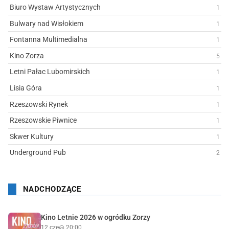
Biuro Wystaw Artystycznych
1
Bulwary nad Wisłokiem
1
Fontanna Multimedialna
1
Kino Zorza
5
Letni Pałac Lubomirskich
1
Lisia Góra
1
Rzeszowski Rynek
1
Rzeszowskie Piwnice
1
Skwer Kultury
1
Underground Pub
2
NADCHODZĄCE
Kino Letnie 2026 w ogródku Zorzy
12 cze
@ 20:00