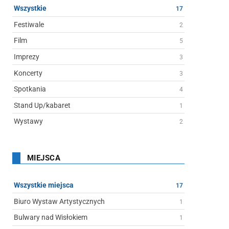
Wszystkie
17
Festiwale
2
Film
5
Imprezy
3
Koncerty
3
Spotkania
4
Stand Up/kabaret
1
Wystawy
2
MIEJSCA
Wszystkie miejsca
17
Biuro Wystaw Artystycznych
1
Bulwary nad Wisłokiem
1