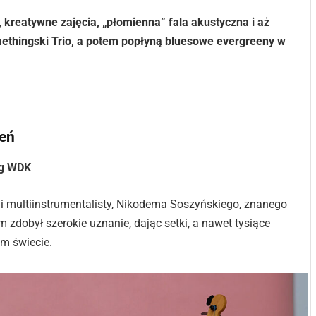
kreatywne zajęcia, „płomienna” fala akustyczna i aż
ethingski Trio, a potem popłyną bluesowe evergreeny w
eń
ng WDK
i multiinstrumentalisty, Nikodema Soszyńskiego, znanego
m zdobył szerokie uznanie, dając setki, a nawet tysiące
ym świecie.