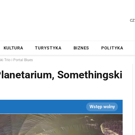
CZ
KULTURA
TURYSTYKA
BIZNES
POLITYKA
Trio i Portal Blues
anetarium, Somethingski
Wstęp wolny