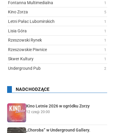
Fontanna Multimedialna
1
Kino Zorza
5
Letni Pałac Lubomirskich
1
Lisia Góra
1
Rzeszowski Rynek
1
Rzeszowskie Piwnice
1
Skwer Kultury
1
Underground Pub
2
NADCHODZĄCE
Kino Letnie 2026 w ogródku Zorzy
12 cze
@ 20:00
„Choroba” w Underground Gallery.