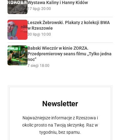
Wystawa Kaliny i Hanny Kidów
17 lip
@ 20:00
Leszek Żebrowski. Plakaty z kolekcji BWA
w Rzeszowie
30 lip
@ 10:00
Babski Wieczór w kinie ZORZA.
Przedpremierowy seans filmu „Tylko jedna
noc”
7 sie
@ 18:00
Newsletter
Najważniejsze informacje z Rzeszowa i
okolic prosto na Twoją skrzynkę. Raz w
tygodniu, bez spamu.