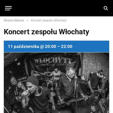
»
Strona Główna
Koncert zespołu Włochaty
Koncert zespołu Włochaty
11 października @ 20:00 – 22:00