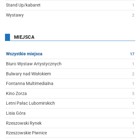
Stand Up/kabaret
1
Wystawy
2
MIEJSCA
Wszystkie miejsca
17
Biuro Wystaw Artystycznych
1
Bulwary nad Wisłokiem
2
Fontanna Multimedialna
1
Kino Zorza
5
Letni Pałac Lubomirskich
1
Lisia Góra
1
Rzeszowski Rynek
1
Rzeszowskie Piwnice
1