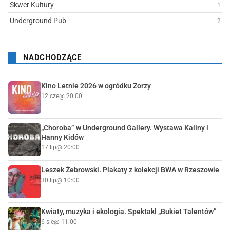
Skwer Kultury
1
Underground Pub
2
NADCHODZĄCE
Kino Letnie 2026 w ogródku Zorzy
12 cze
@ 20:00
„Choroba” w Underground Gallery. Wystawa Kaliny i
Hanny Kidów
17 lip
@ 20:00
Leszek Żebrowski. Plakaty z kolekcji BWA w Rzeszowie
30 lip
@ 10:00
Kwiaty, muzyka i ekologia. Spektakl „Bukiet Talentów”
6 sie
@ 11:00