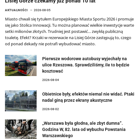
Lisiej Górze czekamy już ponad 10 lat
AKTUALNOŚCI
2026-08-05
Miasto chwali się tytułem Europejskiego Miasta Sportu 2026 i promuje
się jako Stolica Innowacji. Tu można planować wielkie inwestycje warte
setki milionów złotych. Trudniej jest postawić… zwykłą publiczną
toaletę. Efekt? Krzaki w rezerwacie na Lisiej Górze zastępują to, czego
od ponad dekady nie potrafi wybudować miasto.
Pierwsze wodorowe autobusy wyjechały na
ulice Rzeszowa. Sprawdziliśmy, ile to będzie
kosztować
2026-08-04
Obietnice były, efektów niemal nie widać. Ptaki
nadal giną przez ekrany akustyczne
2026-08-02
„Warszawa była głodna, ale zbyt dumna”.
Godzina W, 82. lata od wybuchu Powstania
Warszawskiego