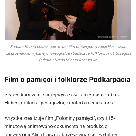
Barbara Hubert chce zrealizować film poświęcony Alicji Haszczak,
rzeszowiance, wybitnej choreografce i badaczce folkloru. | Fot. Grzegorz
Bukała / Urząd Miasta Rzeszowa
Film o pamięci i folklorze Podkarpacia
Stypendium w tej samej wysokości otrzymała Barbara
Hubert, malarka, pedagożka, kuratorka i edukatorka.
Artystka zrealizuje film „Połoniny pamięci”, czyli 15-
minutową animowano-dokumentalną produkcję
poświęconą Alicji Haszczak, rzeszowiance i wybitnej