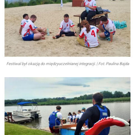
Festiwal był okazją do międzyuczelnianej integracji. | Fot. Paulina Bajda