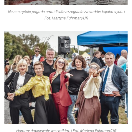
Na szczęście pogoda umożliwiła rozegranie zawodów kajakowych. |
Fot. Martyna Fuhrman/UR
Humory dopisywały wszystkim. | Fot. Martyna Fuhrman/UR