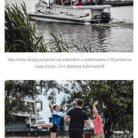
Vipy miały okazję przyjrzeć się zawodom z katamaranu z Przystani na
Lisiej Górze. | Fot. Martyna Fuhrman|UR