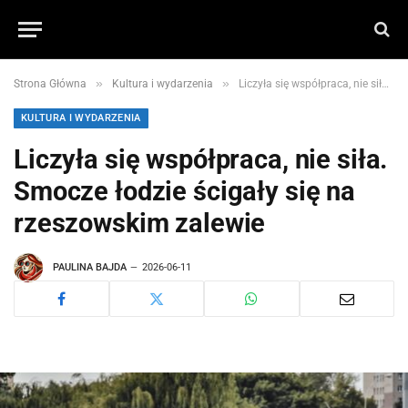
»
»
Strona Główna
Kultura i wydarzenia
Liczyła się współpraca, nie siła. Smocze łodzie ścigały się na rzeszowskim zalewie
KULTURA I WYDARZENIA
Liczyła się współpraca, nie siła.
Smocze łodzie ścigały się na
rzeszowskim zalewie
PAULINA BAJDA
2026-06-11