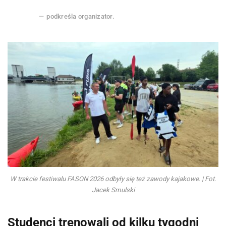
podkreśla organizator.
W trakcie festiwalu FASON 2026 odbyły się też zawody kajakowe. | Fot.
Jacek Smulski
Studenci trenowali od kilku tygodni