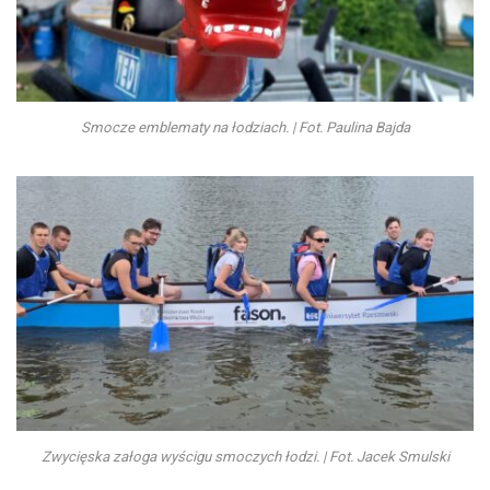
Smocze emblematy na łodziach. | Fot. Paulina Bajda
Zwycięska załoga wyścigu smoczych łodzi. | Fot. Jacek Smulski