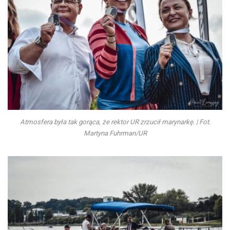
Atmosfera była tak gorąca, że rektor UR zrzucił marynarkę. | Fot.
Martyna Fuhrman/UR