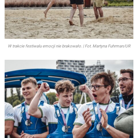
W trakcie festiwalu emocji nie brakowało. | Fot. Martyna Fuhrman/UR