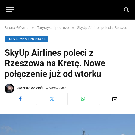
»
»
Strona Główna
Turystyka i podróże
SkyUp Airlines poleci z Rzeszowa na Kretę. Nowe połączenie już od wtorku
TURYSTYKA I PODRÓŻE
SkyUp Airlines poleci z
Rzeszowa na Kretę. Nowe
połączenie już od wtorku
GRZEGORZ KRÓL
2025-06-07