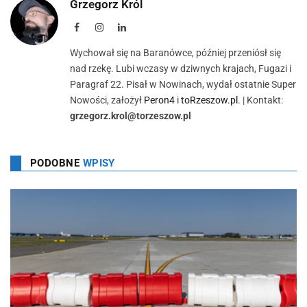
Grzegorz Król
Facebook
Instagram
LinkedIn
Wychował się na Baranówce, później przeniósł się
nad rzekę. Lubi wczasy w dziwnych krajach, Fugazi i
Paragraf 22. Pisał w Nowinach, wydał ostatnie Super
Nowości, założył
Peron4
i
toRzeszow.pl
. | Kontakt:
grzegorz.krol@torzeszow.pl
PODOBNE
WPISY