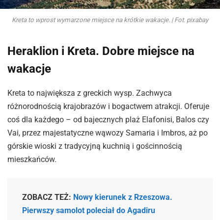
Kreta to wprost wymarzone miejsce na krótkie wakacje. | Fot. pixabay
Heraklion i Kreta. Dobre miejsce na
wakacje
Kreta to największa z greckich wysp. Zachwyca
różnorodnością krajobrazów i bogactwem atrakcji. Oferuje
coś dla każdego – od bajecznych plaż Elafonisi, Balos czy
Vai, przez majestatyczne wąwozy Samaria i Imbros, aż po
górskie wioski z tradycyjną kuchnią i gościnnością
mieszkańców.
ZOBACZ TEŻ:
Nowy kierunek z Rzeszowa.
Pierwszy samolot poleciał do Agadiru