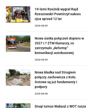
19-letni Rzeźnik wygrał Rajd
Rzeszowski! Powtórzył sukces
ojca sprzed 12 lat
2026-08-09
Nowa siatka połączeń dopiero w
2027 r.? ZTM tłumaczy, co
zatrzymało „deformę”
komunikacji autobusowej
2026-08-09
Nowa kładka nad Strugiem
połączy Jachowicza z Koło.
Gotowe są już fundamenty i
podpory
2026-08-08
Drugi turnus Wakacji z WOT rusza