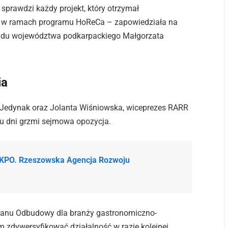
prawdzi każdy projekt, który otrzymał
 w ramach programu HoReCa – zapowiedziała na
rządu województwa podkarpackiego Małgorzata
ia
a-Jedynak oraz Jolanta Wiśniowska, wiceprezes RARR
ilku dni grzmi sejmowa opozycja.
z KPO. Rzeszowska Agencja Rozwoju
Planu Odbudowy dla branży gastronomiczno-
om zdywersyfikować działalność w razie kolejnej