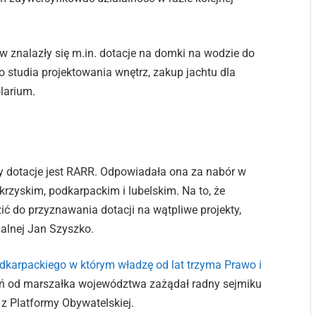
 znalazły się m.in. dotacje na domki na wodzie do
 studia projektowania wnętrz, zakup jachtu dla
olarium.
ły dotacje jest RARR. Odpowiadała ona za nabór w
rzyskim, podkarpackim i lubelskim. Na to, że
ć do przyznawania dotacji na wątpliwe projekty,
nalnej Jan Szyszko.
arpackiego w którym władzę od lat trzyma Prawo i
eń od marszałka województwa zażądał radny sejmiku
 z Platformy Obywatelskiej.