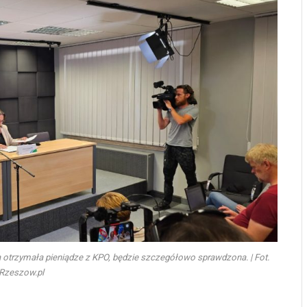
 otrzymała pieniądze z KPO, będzie szczegółowo sprawdzona. | Fot.
Rzeszow.pl