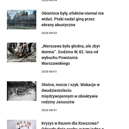
2026-08-04
Obietnice były, efektów niemal nie
widać. Ptaki nadal giną przez
ekrany akustyczne
2026-08-02
„Warszawa była głodna, ale zbyt
dumna”. Godzina W, 82. lata od
wybuchu Powstania
Warszawskiego
2026-08-01
Słońce, morze i szyk. Wakacje w
dwudziestoleciu
międzywojennym w obiektywie
rodziny Januszów
2026-08-01
Kryzys w Razem dla Rzeszowa?
Odeszły dwie osoby, w tym jedna z