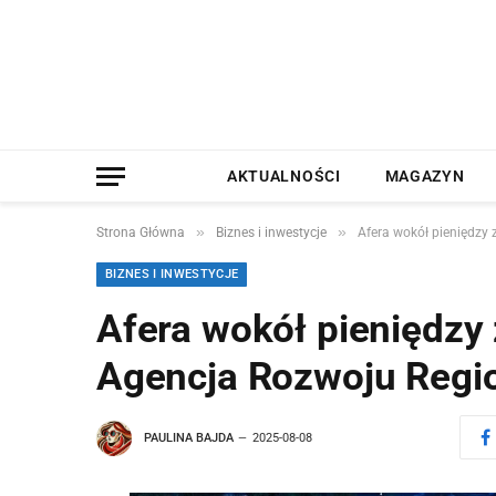
AKTUALNOŚCI
MAGAZYN
»
»
Strona Główna
Biznes i inwestycje
Afera wokół pieniędzy
BIZNES I INWESTYCJE
Afera wokół pieniędzy
Agencja Rozwoju Regio
PAULINA BAJDA
2025-08-08