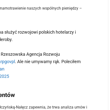
marnotrawienie naszych wspólnych pieniędzy –
 służyć rozwojowi polskich hotelarzy i
deroby.
u Rzeszowska Agencja Rozwoju
rpgovpl
. Ale nie umywamy rąk. Poleciłem
san
 2025
mentów
łczyńską-Nałęcz zapewnia, że trwa analiza umów i