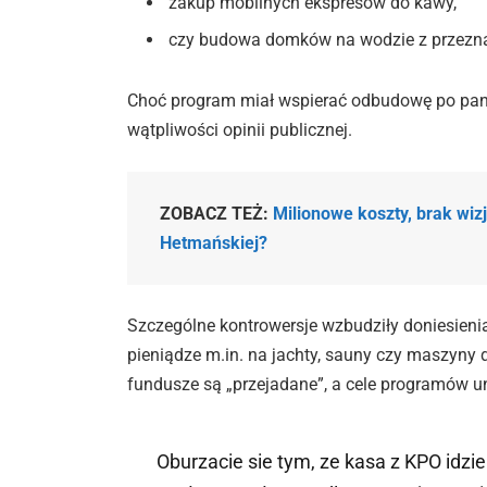
zakup mobilnych ekspresów do kawy,
czy budowa domków na wodzie z przezna
Choć program miał wspierać odbudowę po pand
wątpliwości opinii publicznej.
ZOBACZ TEŻ:
Milionowe koszty, brak wiz
Hetmańskiej?
Szczególne kontrowersje wzbudziły doniesienia
pieniądze m.in. na jachty, sauny czy maszyny d
fundusze są „przejadane”, a cele programów u
Oburzacie sie tym, ze kasa z KPO idzi