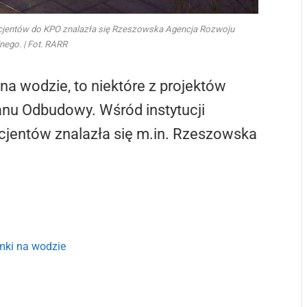
ficjentów do KPO znalazła się Rzeszowska Agencja Rozwoju
nego. | Fot. RARR
a wodzie, to niektóre z projektów
nu Odbudowy. Wśród instytucji
cjentów znalazła się m.in. Rzeszowska
mki na wodzie