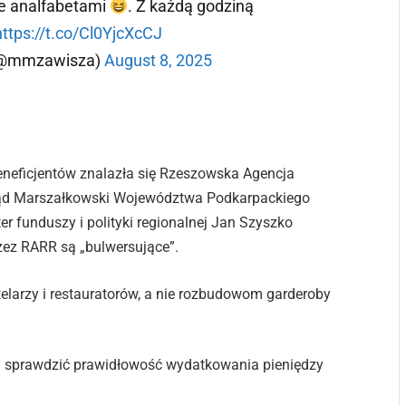
ie analfabetami
. Z każdą godziną
https://t.co/Cl0YjcXcCJ
 (@mmzawisza)
August 8, 2025
eneficjentów znalazła się Rzeszowska Agencja
ząd Marszałkowski Województwa Podkarpackiego
r funduszy i polityki regionalnej Jan Szyszko
rzez RARR są „bulwersujące”.
elarzy i restauratorów, a nie rozbudowom garderoby
 by sprawdzić prawidłowość wydatkowania pieniędzy