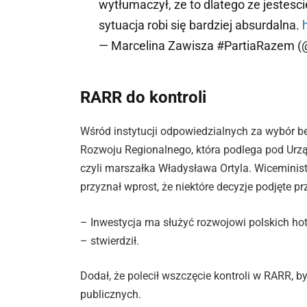
wytłumaczył, ze to dlatego ze jestesc
sytuacja robi się bardziej absurdalna.
— Marcelina Zawisza #PartiaRazem
RARR do kontroli
Wśród instytucji odpowiedzialnych za wybór b
Rozwoju Regionalnego, która podlega pod Ur
czyli marszałka Władysława Ortyla. Wiceministe
przyznał wprost, że niektóre decyzje podjęte p
– Inwestycja ma służyć rozwojowi polskich hot
– stwierdził.
Dodał, że polecił wszczęcie kontroli w RARR,
publicznych.