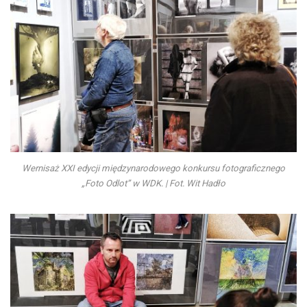
Wernisaż XXI edycji międzynarodowego konkursu fotograficznego
„Foto Odlot” w WDK. | Fot. Wit Hadło