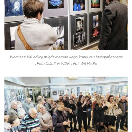
Wernisaż XXI edycji międzynarodowego konkursu fotograficznego
„Foto Odlot” w WDK. | Fot. Wit Hadło