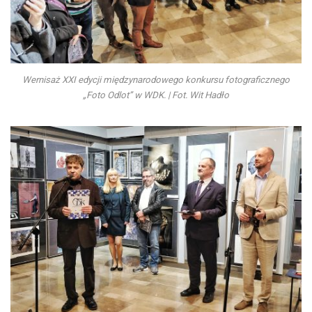
Wernisaż XXI edycji międzynarodowego konkursu fotograficznego
„Foto Odlot” w WDK. | Fot. Wit Hadło