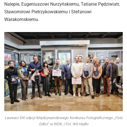
Nalepie, Eugeniuszowi Nurzyńskiemu, Tatianie Pędziwiatr,
Sławomirowi Pietrzykowskiemu i Stefanowi
Warakomskiemu.
Laureaci XXI edycji Międzynarodowego Konkursu Fotograficznego „Foto
Odlot” w WDK. | Fot. Wit Hadło