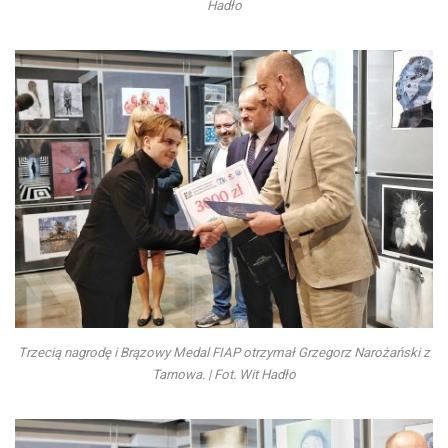
Hadło
Trzecią nagrodę i Brązowy Medal FIAP otrzymał Grzegorz Narożański z
Tarnowa. | Fot. Wit Hadło