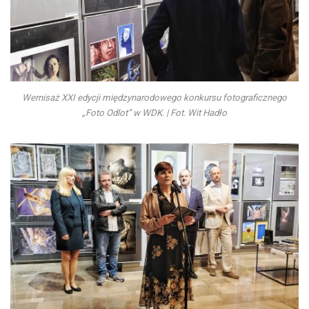
Wernisaż XXI edycji międzynarodowego konkursu fotograficznego
„Foto Odlot” w WDK. | Fot. Wit Hadło