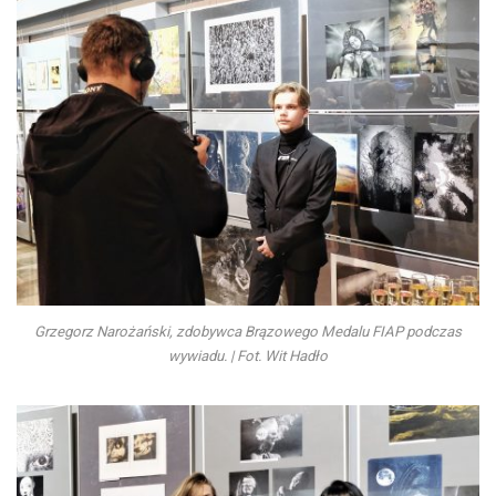
Grzegorz Narożański, zdobywca Brązowego Medalu FIAP podczas
wywiadu. | Fot. Wit Hadło