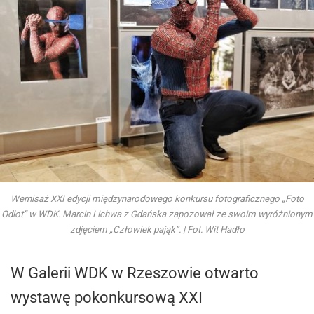
Wernisaż XXI edycji międzynarodowego konkursu fotograficznego „Foto
Odlot” w WDK. Marcin Lichwa z Gdańska zapozował ze swoim wyróżnionym
zdjęciem „Człowiek pająk”. | Fot. Wit Hadło
W Galerii WDK w Rzeszowie otwarto
wystawę pokonkursową XXI