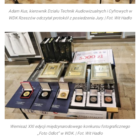
Adam Kus, kierownik Działu Technik Audiowizualnych i Cyfrowych w
WDK Rzeszów odczytał protokół z posiedzenia Jury. | Fot. Wit Hadło
Wernisaż XXI edycji międzynarodowego konkursu fotograficznego
„Foto Odlot” w WDK. | Fot. Wit Hadło