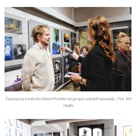
Zwycięzca konkursu Kamil Pohnke na gorąco udzielił wywiadu. | Fot. Wit
Hadło