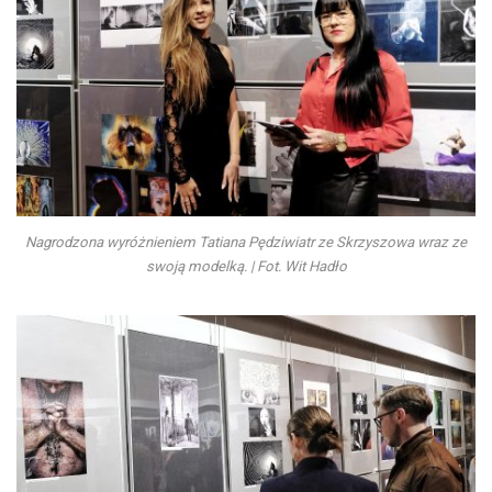
Nagrodzona wyróżnieniem Tatiana Pędziwiatr ze Skrzyszowa wraz ze
swoją modelką. | Fot. Wit Hadło