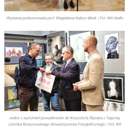
Wystawę podsumowała prof. Magdalena Rabizo-Birek. | Fot. Wit Hadło
Jedno z wyróżnień powędrowało do Krzysztofa Ślęzaka z Tajęciny,
członka Rzeszowskiego Stowarzyszenia Fotograficznego. | Fot. Wit