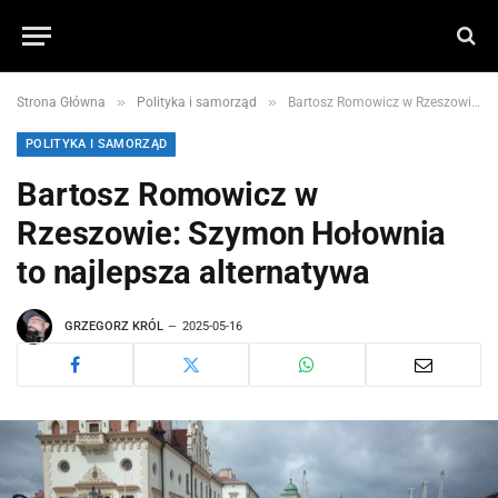
»
»
Strona Główna
Polityka i samorząd
Bartosz Romowicz w Rzeszowie: Szymon Hołownia to najlepsza alternatywa
POLITYKA I SAMORZĄD
Bartosz Romowicz w
Rzeszowie: Szymon Hołownia
to najlepsza alternatywa
GRZEGORZ KRÓL
2025-05-16