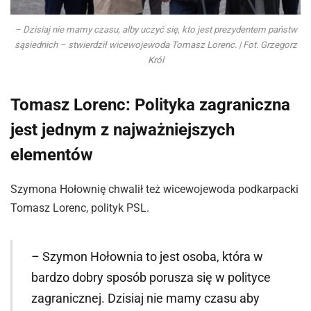
– Dzisiaj nie mamy czasu, alby uczyć się, kto jest prezydentem państw
sąsiednich – stwierdził wicewojewoda Tomasz Lorenc. | Fot. Grzegorz
Król
Tomasz Lorenc: Polityka zagraniczna
jest jednym z najważniejszych
elementów
Szymona Hołownię chwalił też wicewojewoda podkarpacki
Tomasz Lorenc, polityk PSL.
– Szymon Hołownia to jest osoba, która w
bardzo dobry sposób porusza się w polityce
zagranicznej. Dzisiaj nie mamy czasu aby