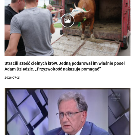
Stracili sześć cielnych krów. Jedną podarował im właśnie poseł
Adam Dziedzic. „Przyzwoitość nakazuje pomagać”
2026-07-21