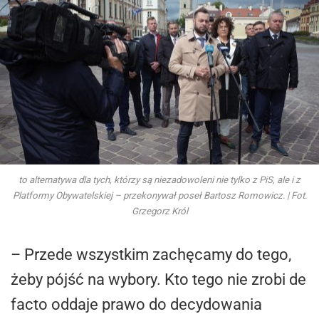
to alternatywa dla tych, którzy są niezadowoleni nie tylko z PiS, ale i z
Platformy Obywatelskiej – przekonywał poseł Bartosz Romowicz. | Fot.
Grzegorz Król
– Przede wszystkim zachęcamy do tego,
żeby pójść na wybory. Kto tego nie zrobi de
facto oddaje prawo do decydowania