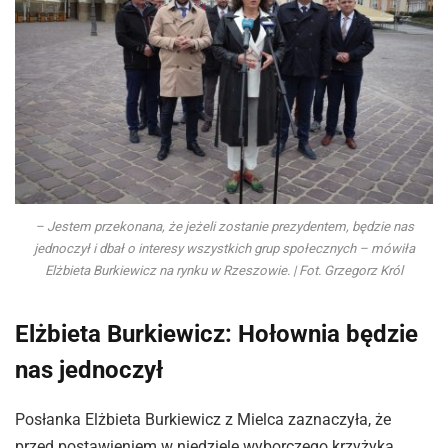
– Jestem przekonana, że jeżeli zostanie prezydentem, będzie nas
jednoczył i dbał o interesy wszystkich grup społecznych – mówiła
Elżbieta Burkiewicz na rynku w Rzeszowie. | Fot. Grzegorz Król
Elżbieta Burkiewicz: Hołownia będzie
nas jednoczył
Posłanka Elżbieta Burkiewicz z Mielca zaznaczyła, że
przed postawieniem w niedzielę wyborczego krzyżyka,