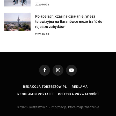
2026-07-31
Po apelach, czas na działanie. Wieża
telewizyjna na Baranówce może trafić do
rejestru zabytków
2026-07-31
Facebook
Instagram
YouTube
REDAKCJA TORZESZOW.PL
REKLAMA
REGULAMIN PORTALU
POLITYKA PRYWATNOŚCI
© 2026 ToRzeszow.pl - informacje, które mają znaczenie