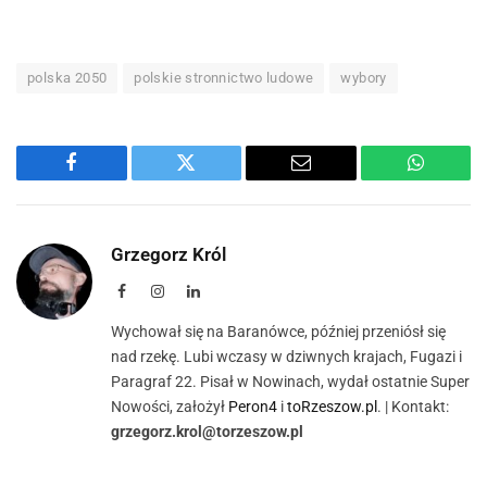
polska 2050
polskie stronnictwo ludowe
wybory
Facebook
Twitter
Email
WhatsA
Grzegorz Król
Facebook
Instagram
LinkedIn
Wychował się na Baranówce, później przeniósł się
nad rzekę. Lubi wczasy w dziwnych krajach, Fugazi i
Paragraf 22. Pisał w Nowinach, wydał ostatnie Super
Nowości, założył
Peron4
i
toRzeszow.pl
. | Kontakt:
grzegorz.krol@torzeszow.pl