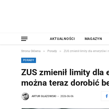
AKTUALNOŚCI
MAGAZYN
»
»
Strona Główna
Porady
ZUS zmienił limity dla emerytów i
PORADY
ZUS zmienił limity dla 
można teraz dorobić b
ARTUR GŁAZOWSKI
2026-06-06