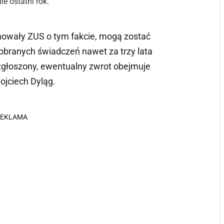
e ostatni rok.
ormowały ZUS o tym fakcie, mogą zostać
obranych świadczeń nawet za trzy lata
 zgłoszony, ewentualny zwrot obejmuje
ojciech Dyląg.
REKLAMA