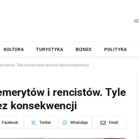
CZ
KULTURA
TURYSTYKA
BIZNES
POLITYKA
 rencistów. Tyle można teraz dorobić bez konsekwencji
emerytów i rencistów. Tyle
ez konsekwencji
Facebook
Twitter
WhatsApp
Email