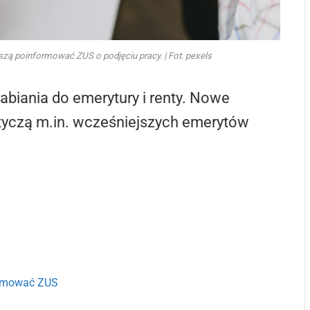
ą poinformować ZUS o podjęciu pracy. | Fot. pexels
abiania do emerytury i renty. Nowe
otyczą m.in. wcześniejszych emerytów
ormować ZUS