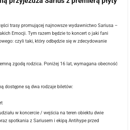
ą przyjeżdża Sarius z premierą płyty
 części trasy promującej najnowsze wydawnictwo Sariusa –
kich Emocji. Tym razem będzie to koncert o jaki fani
owego: czyli taki, który odbędzie się w zdecydowanie
isemną zgodą rodzica. Poniżej 16 lat, wymagana obecność
ą dostępne są dwa rodzaje biletów:
rt
udziału w koncercie / wejścia na teren obiektu dwie
raz spotkania z Sariusem i ekipą Antihype przed