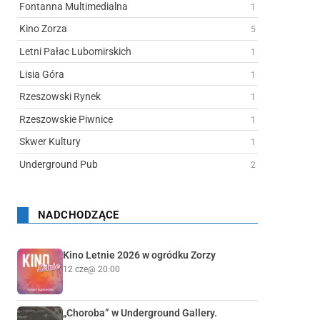
Fontanna Multimedialna
1
Kino Zorza
5
Letni Pałac Lubomirskich
1
Lisia Góra
1
Rzeszowski Rynek
1
Rzeszowskie Piwnice
1
Skwer Kultury
1
Underground Pub
2
NADCHODZĄCE
Kino Letnie 2026 w ogródku Zorzy
12 cze
@ 20:00
„Choroba” w Underground Gallery.