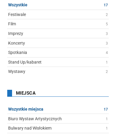
Wszystkie
17
Festiwale
2
Film
5
Imprezy
3
Koncerty
3
Spotkania
4
Stand Up/kabaret
1
Wystawy
2
MIEJSCA
Wszystkie miejsca
17
Biuro Wystaw Artystycznych
1
Bulwary nad Wisłokiem
1