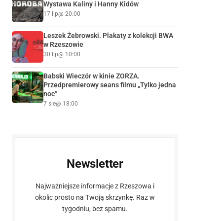
Wystawa Kaliny i Hanny Kidów
17 lip
@ 20:00
Leszek Żebrowski. Plakaty z kolekcji BWA
w Rzeszowie
30 lip
@ 10:00
Babski Wieczór w kinie ZORZA.
Przedpremierowy seans filmu „Tylko jedna
noc”
7 sie
@ 18:00
Newsletter
Najważniejsze informacje z Rzeszowa i
okolic prosto na Twoją skrzynkę. Raz w
tygodniu, bez spamu.