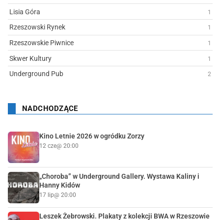
Lisia Góra
1
Rzeszowski Rynek
1
Rzeszowskie Piwnice
1
Skwer Kultury
1
Underground Pub
2
NADCHODZĄCE
Kino Letnie 2026 w ogródku Zorzy
12 cze
@ 20:00
„Choroba” w Underground Gallery. Wystawa Kaliny i
Hanny Kidów
17 lip
@ 20:00
Leszek Żebrowski. Plakaty z kolekcji BWA w Rzeszowie