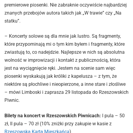
premierowe piosenki. Nie zabraknie oczywiście najbardziej
znanych przebojów autora takich jak „W trawie” czy „Na
statku”.
– Koncerty solowe są dla mnie jak lustro. Są fragmenty,
które przypominają mi o tym kim byłem i fragmenty, które
zwiastują to, co nadejdzie. Najlepsze w nich są absolutna
wolność w improwizacji i kontakt z publicznością, która
jest na wyciągnięcie ręki. Jestem na scenie sam więc
piosenki wyskakują jak króliki z kapelusza – z tym, że
niektóre są płochliwe i nieopierzone, a inne stare i złośliwe
– mówi Limboski i zaprasza 29 listopada do Rzeszowskich
Piwnic.
Bilety na koncert w Rzeszowskich Piwnicach:
I pula – 50
zł, II pula – 70 zł (10% zniżki przy zakupie w kasie z
Rzeszowską Kartą Mieszkańca
)