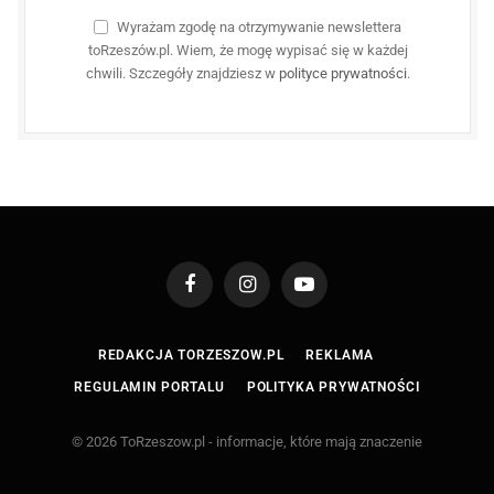
Wyrażam zgodę na otrzymywanie newslettera
toRzeszów.pl. Wiem, że mogę wypisać się w każdej
chwili. Szczegóły znajdziesz w
polityce prywatności
.
Facebook
Instagram
YouTube
REDAKCJA TORZESZOW.PL
REKLAMA
REGULAMIN PORTALU
POLITYKA PRYWATNOŚCI
© 2026 ToRzeszow.pl - informacje, które mają znaczenie