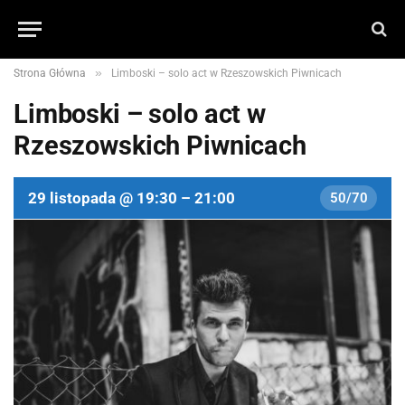
»
Strona Główna
Limboski – solo act w Rzeszowskich Piwnicach
Limboski – solo act w
Rzeszowskich Piwnicach
29 listopada @ 19:30 – 21:00
50/70