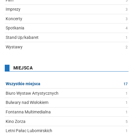
5
Imprezy
3
Koncerty
3
Spotkania
4
Stand Up/kabaret
1
Wystawy
2
MIEJSCA
Wszystkie miejsca
17
Biuro Wystaw Artystycznych
1
Bulwary nad Wisłokiem
1
Fontanna Multimedialna
1
Kino Zorza
5
Letni Pałac Lubomirskich
1