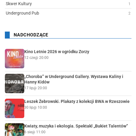
Skwer Kultury
1
Underground Pub
2
NADCHODZĄCE
Kino Letnie 2026 w ogródku Zorzy
12 cze
@ 20:00
„Choroba” w Underground Gallery. Wystawa Kaliny i
Hanny Kidów
17 lip
@ 20:00
Leszek Żebrowski. Plakaty z kolekcji BWA w Rzeszowie
30 lip
@ 10:00
Kwiaty, muzyka i ekologia. Spektakl „Bukiet Talentów”
6 sie
@ 11:00