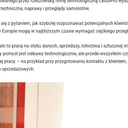
wanego przez rzeszowską firmę technologiczną CetusPro wyda
 techniczna, naprawy i przeglądy samolotów.
i się z pytaniem, jak szybciej rozpoznawać potencjalnych klient
w Europie mogą w najbliższym czasie wymagać ciężkiego przeg
o to pracę na styku danych, sprzedaży, lotnictwa i sztucznej in
czy pomysł jest ciekawy technologicznie, ale przede wszystkim c
 pracy – na przykład przy przygotowaniu kontaktu z klientem, a
ń sprzedażowych.