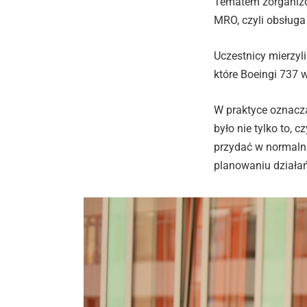
Tematem zorganizo
MRO, czyli obsługa
Uczestnicy mierzyl
które Boeingi 737 
W praktyce oznaczał
było nie tylko to, 
przydać w normalnej
planowaniu działa