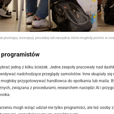
ie prototypu, koncepcji, procedury lub narzędzia, które mogłoby pomóc w c
a programistów
ybrać jedną z kilku ścieżek. Jedne zespoły pracowały nad das
idywać nadchodzące przeglądy samolotów. Inne skupiały się n
re mogłoby przygotowywać handlowca do spotkania lub maila. By
znych, związana z procedurami, researchem narzędzi AI i przy
booka.
rzeniu mogli wziąć udział nie tylko programiści, ale też osoby