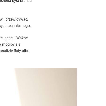
rzenia była branża
ów i przewidywać,
lądu technicznego.
teligencji. Ważne
zy mógłby się
nalizie floty albo