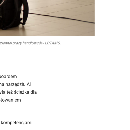
odziennej pracy handlowców LOTAMS.
hboardem
a narzędziu AI
ła też ścieżka dla
gotowaniem
 z kompetencjami