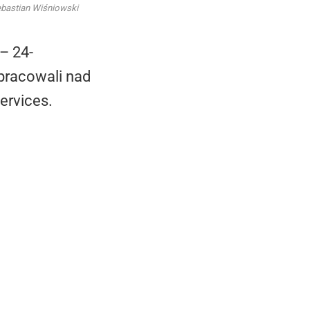
ebastian Wiśniowski
– 24-
pracowali nad
ervices.