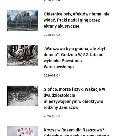
2026-08-04
Obietnice były, efektów niemal nie
widać. Ptaki nadal giną przez
ekrany akustyczne
2026-08-02
„Warszawa była głodna, ale zbyt
dumna”. Godzina W, 82. lata od
wybuchu Powstania
Warszawskiego
2026-08-01
Słońce, morze i szyk. Wakacje w
dwudziestoleciu
międzywojennym w obiektywie
rodziny Januszów
2026-08-01
Kryzys w Razem dla Rzeszowa?
Odeszły dwie osoby, w tym jedna z