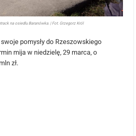
rack na osiedlu Baranówka. | Fot. Grzegorz Król
ić swoje pomysły do Rzeszowskiego
in mija w niedzielę, 29 marca, o
mln zł.