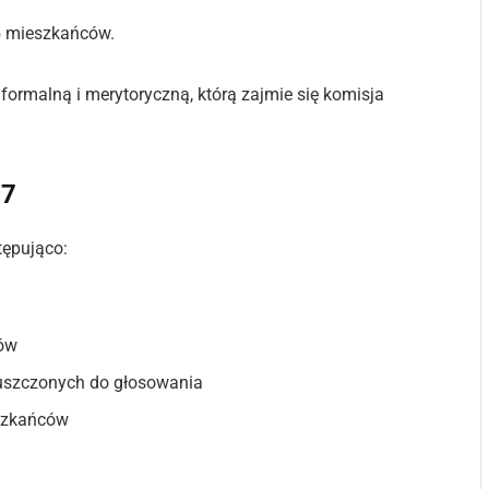
15 mieszkańców.
formalną i merytoryczną, którą zajmie się komisja
27
tępująco:
tów
puszczonych do głosowania
szkańców