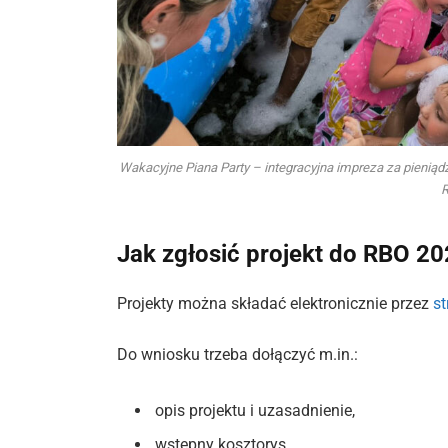
Wakacyjne Piana Party – integracyjna impreza za pienią
Jak zgłosić projekt do RBO 2
Projekty można składać elektronicznie przez
s
Do wniosku trzeba dołączyć m.in.:
opis projektu i uzasadnienie,
wstępny kosztorys,