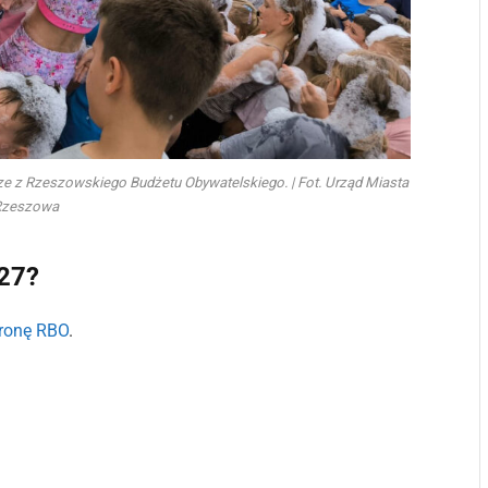
dze z Rzeszowskiego Budżetu Obywatelskiego. | Fot. Urząd Miasta
Rzeszowa
027?
tronę RBO
.