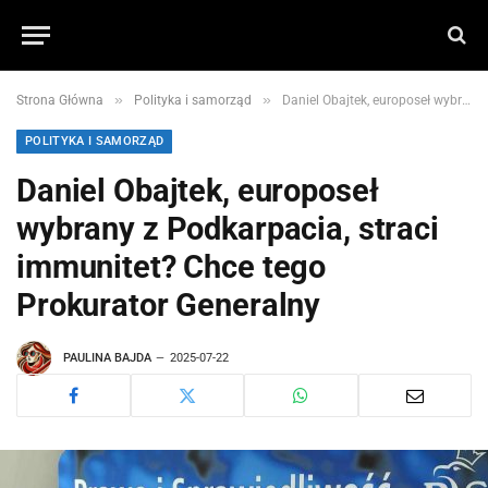
»
»
Strona Główna
Polityka i samorząd
Daniel Obajtek, europoseł wybrany z Podkarpacia, straci immunitet? Chce tego Prokurator Generalny
POLITYKA I SAMORZĄD
Daniel Obajtek, europoseł
wybrany z Podkarpacia, straci
immunitet? Chce tego
Prokurator Generalny
PAULINA BAJDA
2025-07-22