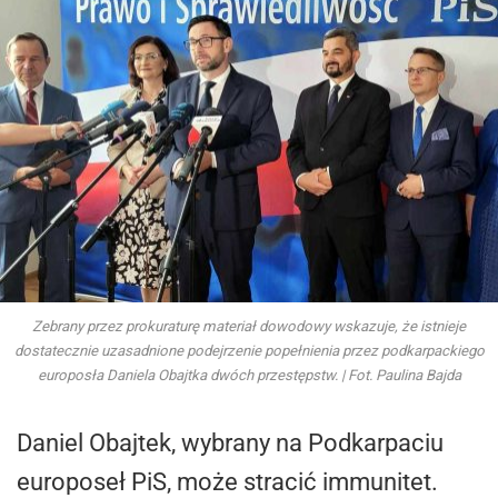
Zebrany przez prokuraturę materiał dowodowy wskazuje, że istnieje
dostatecznie uzasadnione podejrzenie popełnienia przez podkarpackiego
europosła Daniela Obajtka dwóch przestępstw. | Fot. Paulina Bajda
Daniel Obajtek, wybrany na Podkarpaciu
europoseł PiS, może stracić immunitet.