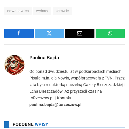
nowa lewica
wybory
zdrowie
Facebook
Twitter
Email
WhatsA
Paulina Bajda
Od ponad dwudziestu lat w podkarpackich mediach.
Pisała m.in. dla Nowin, współpracowała z TVN. Przez
lata była redaktorką naczelną Gazety Bieszczadzkiej i
Echa Bieszczadów. Aż przyszedł czas na
toRzeszow.pl. | Kontakt:
paulina.bajda@torzeszow.pl
PODOBNE
WPISY