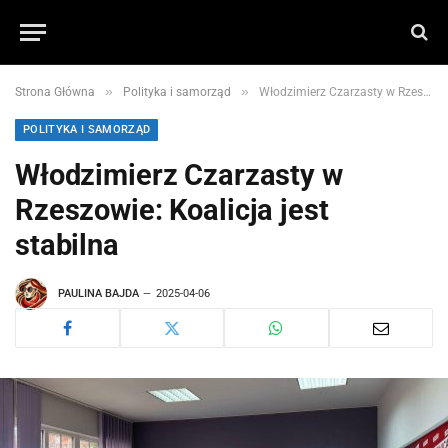
»
»
Strona Główna
Polityka i samorząd
Włodzimierz Czarzasty w Rzeszowie: Koalicja jest stabilna
POLITYKA I SAMORZĄD
Włodzimierz Czarzasty w
Rzeszowie: Koalicja jest
stabilna
PAULINA BAJDA
2025-04-06