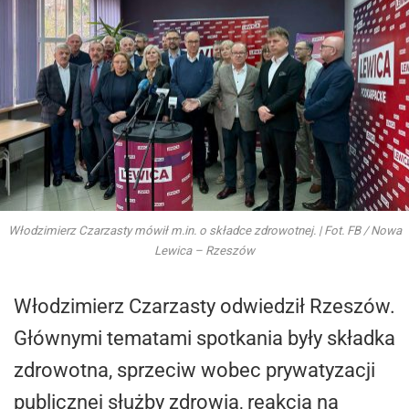
Włodzimierz Czarzasty mówił m.in. o składce zdrowotnej. | Fot. FB / Nowa
Lewica – Rzeszów
Włodzimierz Czarzasty odwiedził Rzeszów.
Głównymi tematami spotkania były składka
zdrowotna, sprzeciw wobec prywatyzacji
publicznej służby zdrowia, reakcja na