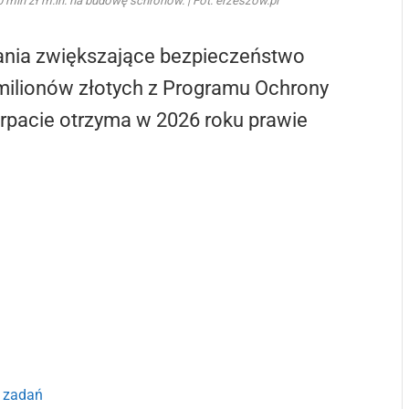
mln zł m.in. na budowę schronów. | Fot. erzeszow.pl
ałania zwiększające bezpieczeństwo
milionów złotych z Programu Ochrony
arpacie otrzyma w 2026 roku prawie
i zadań