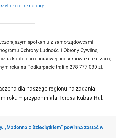
zęt i kolejne nabory
wczorajszym spotkaniu z samorządowcami
rogramu Ochrony Ludności i Obrony Cywilnej
dczas konferencji prasowej podsumowała realizację
ym roku na Podkarpacie trafiło 278 777 030 zł.
naczona dla naszego regionu na zadania
ym roku – przypomniała Teresa Kubas-Hul.
y. „Madonna z Dzieciątkiem” powinna zostać w