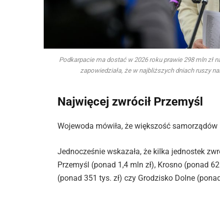
Podkarpacie ma dostać w 2026 roku prawie 298 mln zł n
zapowiedziała, że w najbliższych dniach ruszy 
Najwięcej zwrócił Przemyśl
Wojewoda mówiła, że większość samorządów ro
Jednocześnie wskazała, że kilka jednostek zwr
Przemyśl (ponad 1,4 mln zł), Krosno (ponad 625
(ponad 351 tys. zł) czy Grodzisko Dolne (ponad 