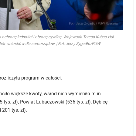
a ochronę ludności i obronę cywilną. Wojewoda Teresa Kubas-Hul
nabór wniosków dla samorządów. | Fot. Jerzy Żygadło/PUW
zliczyła program w całości.
óciło większe kwoty, wśród nich wymieniła m.in.
 tys. zł), Powiat Lubaczowski (536 tys. zł), Dębicę
201 tys. zł).