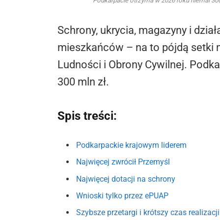
Podkarpacie otrzyma w 2026 roku niemal 300 
Schrony, ukrycia, magazyny i dzi
mieszkańców – na to pójdą setki 
Ludności i Obrony Cywilnej. Podk
300 mln zł.
Spis treści:
Podkarpackie krajowym liderem
Najwięcej zwrócił Przemyśl
Najwięcej dotacji na schrony
Wnioski tylko przez ePUAP
Szybsze przetargi i krótszy czas realizacj