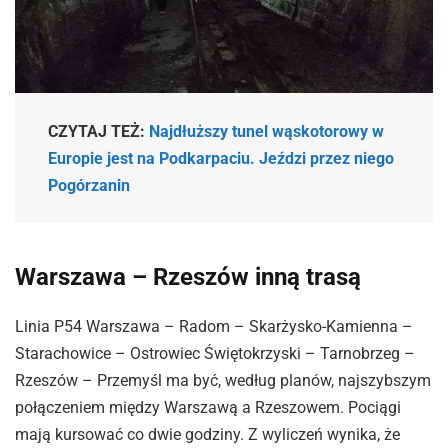
CZYTAJ TEŻ:
Najdłuższy tunel wąskotorowy w
Europie jest na Podkarpaciu. Jeździ przez niego
Pogórzanin
Warszawa – Rzeszów inną trasą
Linia P54 Warszawa – Radom – Skarżysko-Kamienna –
Starachowice – Ostrowiec Świętokrzyski – Tarnobrzeg –
Rzeszów – Przemyśl ma być, według planów, najszybszym
połączeniem między Warszawą a Rzeszowem. Pociągi
mają kursować co dwie godziny. Z wyliczeń wynika, że