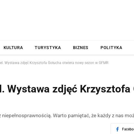
KULTURA
TURYSTYKA
BIZNES
POLITYKA
otel. Wystawa zdjęć Krzysztofa Gołucha otwiera nowy sezon w GFMR
el. Wystawa zdjęć Krzysztof
 niepełnosprawnością. Warto pamiętać, że każdy z nas może k
Facebo