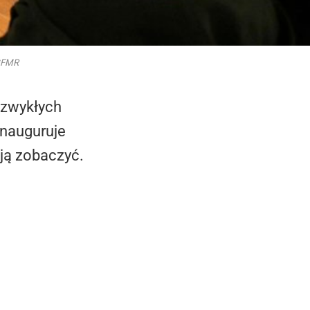
 GFMR
ezwykłych
inauguruje
 ją zobaczyć.