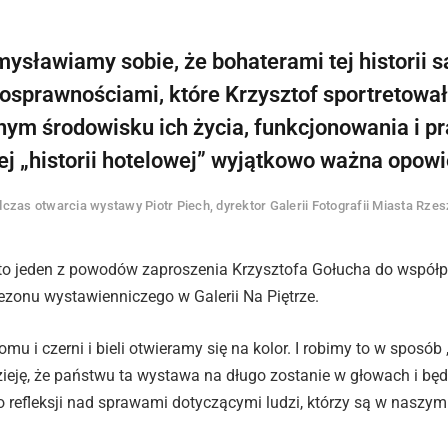
ysławiamy sobie, że bohaterami tej historii s
osprawnościami, które Krzysztof sportretowa
nym środowisku ich życia, funkcjonowania i prac
ej „historii hotelowej” wyjątkowo ważna opow
czas otwarcia wystawy Piotr Piech, dyrektor Galerii Fotografii Miasta Rze
 to jeden z powodów zaproszenia Krzysztofa Gołucha do współp
zonu wystawienniczego w Galerii Na Piętrze.
u i czerni i bieli otwieramy się na kolor. I robimy to w sposób
eję, że państwu ta wystawa na długo zostanie w głowach i będ
 refleksji nad sprawami dotyczącymi ludzi, którzy są w naszym