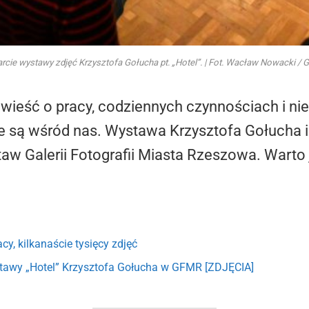
rcie wystawy zdjęć Krzysztofa Gołucha pt. „Hotel”. | Fot. Wacław Nowacki /
owieść o pracy, codziennych czynnościach i ni
e są wśród nas. Wystawa Krzysztofa Gołucha 
aw Galerii Fotografii Miasta Rzeszowa. Warto
acy, kilkanaście tysięcy zdjęć
tawy „Hotel” Krzysztofa Gołucha w GFMR [ZDJĘCIA]