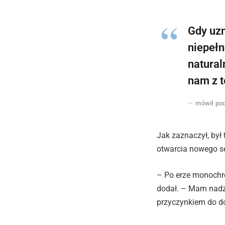
Gdy uzm
niepełn
natural
nam z t
mówił pod
Jak zaznaczył, był
otwarcia nowego se
– Po erze monochrom
dodał. – Mam nadzi
przyczynkiem do do