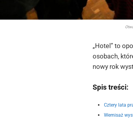
Otwa
„Hotel” to op
osobach, któr
nowy rok wyst
Spis treści:
Cztery lata pr
Wernisaż wys