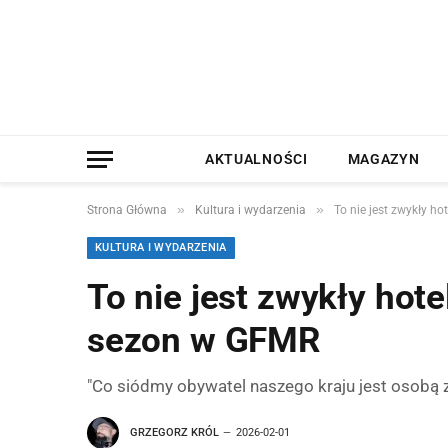
AKTUALNOŚCI
MAGAZYN
»
»
Strona Główna
Kultura i wydarzenia
To nie jest zwykły h
KULTURA I WYDARZENIA
To nie jest zwykły hot
sezon w GFMR
"Co siódmy obywatel naszego kraju jest osobą z
GRZEGORZ KRÓL
2026-02-01