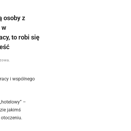
ą osoby z
ł w
y, to robi się
ieść
szowa.
racy i wspólnego
 „hotelowy” –
zie jakimś
 otoczeniu.