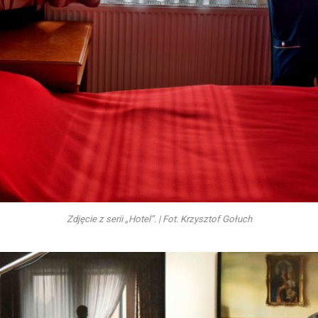
Zdjęcie z serii „Hotel”. | Fot. Krzysztof Gołuch