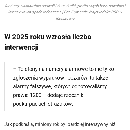
Strażacy wielokrotnie usuwali także skutki gwałtownych burz, nawałnic i
intensywnych opadów deszczu. | Fot. Komenda Wojewódzka PSP w
Rzeszowie
W 2025 roku wzrosła liczba
interwencji
– Telefony na numery alarmowe to nie tylko
zgłoszenia wypadków i pożarów, to także
alarmy fałszywe, których odnotowaliśmy
prawie 1200 – dodaje rzecznik
podkarpackich strażaków.
Jak podkreśla, miniony rok był bardziej intensywny niż