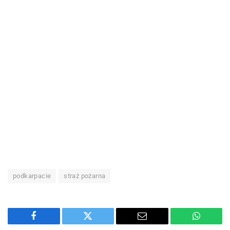
podkarpacie
straż pożarna
Facebook
Twitter
Email
WhatsA