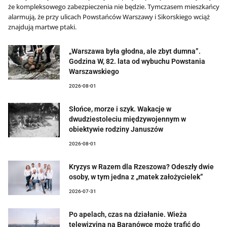
że kompleksowego zabezpieczenia nie będzie. Tymczasem mieszkańcy
alarmują, że przy ulicach Powstańców Warszawy i Sikorskiego wciąż
znajdują martwe ptaki.
„Warszawa była głodna, ale zbyt dumna”.
Godzina W, 82. lata od wybuchu Powstania
Warszawskiego
2026-08-01
Słońce, morze i szyk. Wakacje w
dwudziestoleciu międzywojennym w
obiektywie rodziny Januszów
2026-08-01
Kryzys w Razem dla Rzeszowa? Odeszły dwie
osoby, w tym jedna z „matek założycielek”
2026-07-31
Po apelach, czas na działanie. Wieża
telewizyjna na Baranówce może trafić do