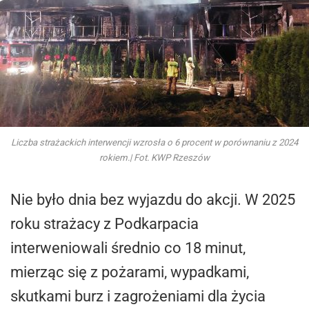
Liczba strażackich interwencji wzrosła o 6 procent w porównaniu z 2024
rokiem.| Fot. KWP Rzeszów
Nie było dnia bez wyjazdu do akcji. W 2025
roku strażacy z Podkarpacia
interweniowali średnio co 18 minut,
mierząc się z pożarami, wypadkami,
skutkami burz i zagrożeniami dla życia