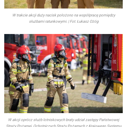
W trakcie akcji duży nacisk położono na współpracę pomiędzy
służbami ratunkowymi. | Fot. Łukasz Ożóg
W akcji oprócz służb lotniskowych brały udział zastępy Państwowej
Straży Pożarnej, Ochotniczych Straży Pożarnych z Krajowego Systemu