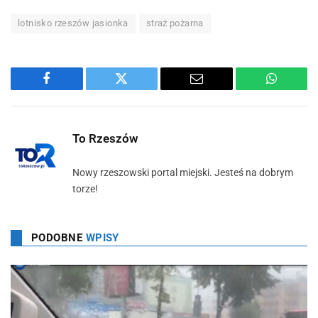
lotnisko rzeszów jasionka
straż pożarna
Facebook
Twitter
Email
WhatsA
To Rzeszów
Nowy rzeszowski portal miejski. Jesteś na dobrym
torze!
PODOBNE
WPISY