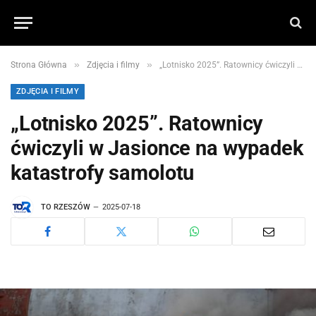
»
»
Strona Główna
Zdjęcia i filmy
„Lotnisko 2025”. Ratownicy ćwiczyli w Jasionce na wypadek katastrofy samolotu
ZDJĘCIA I FILMY
„Lotnisko 2025”. Ratownicy
ćwiczyli w Jasionce na wypadek
katastrofy samolotu
TO RZESZÓW
2025-07-18