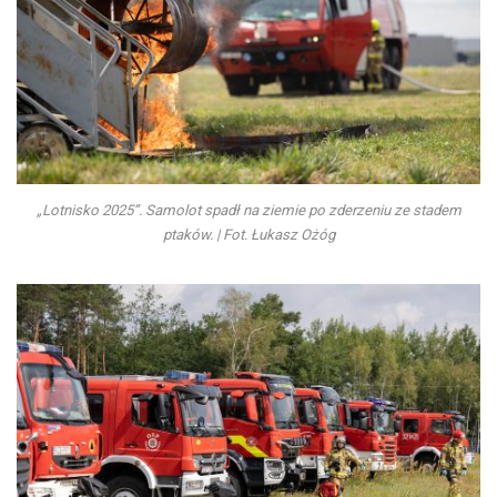
„Lotnisko 2025”. Samolot spadł na ziemie po zderzeniu ze stadem
ptaków. | Fot. Łukasz Ożóg