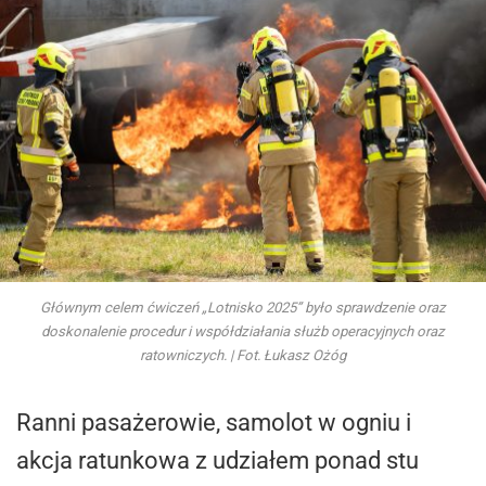
Głównym celem ćwiczeń „Lotnisko 2025” było sprawdzenie oraz
doskonalenie procedur i współdziałania służb operacyjnych oraz
ratowniczych. | Fot. Łukasz Ożóg
Ranni pasażerowie, samolot w ogniu i
akcja ratunkowa z udziałem ponad stu