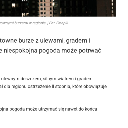
ownymi burzami w regionie. | Fot. Freepik
towne burze z ulewami, gradem i
że niespokojna pogoda może potrwać
 ulewnym deszczem, silnym wiatrem i gradem.
ł dla regionu ostrzeżenie II stopnia, które obowiązuje
kojna pogoda może utrzymać się nawet do końca