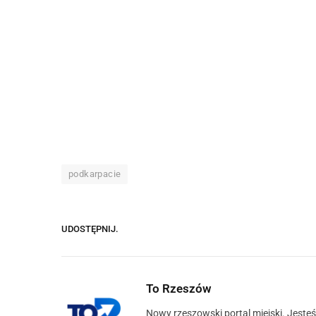
podkarpacie
UDOSTĘPNIJ.
To Rzeszów
Nowy rzeszowski portal miejski. Jeste