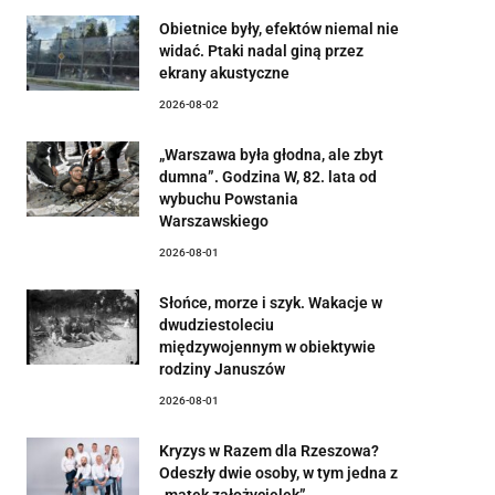
Obietnice były, efektów niemal nie
widać. Ptaki nadal giną przez
ekrany akustyczne
2026-08-02
„Warszawa była głodna, ale zbyt
dumna”. Godzina W, 82. lata od
wybuchu Powstania
Warszawskiego
2026-08-01
Słońce, morze i szyk. Wakacje w
dwudziestoleciu
międzywojennym w obiektywie
rodziny Januszów
2026-08-01
Kryzys w Razem dla Rzeszowa?
Odeszły dwie osoby, w tym jedna z
„matek założycielek”