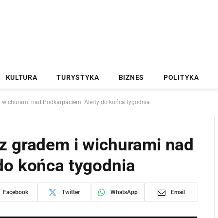
KULTURA
TURYSTYKA
BIZNES
POLITYKA
i wichurami nad Podkarpaciem. Alerty do końca tygodnia
z gradem i wichurami nad
do końca tygodnia
Facebook
Twitter
WhatsApp
Email