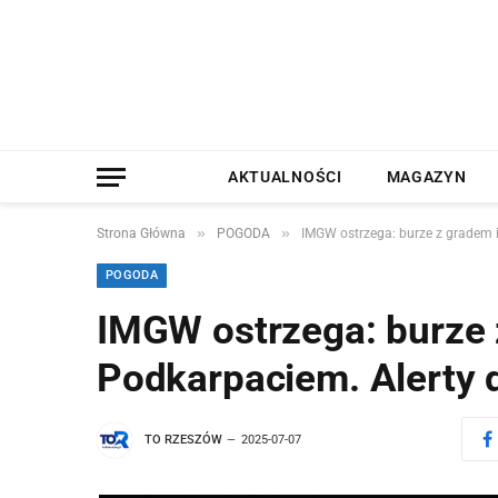
AKTUALNOŚCI
MAGAZYN
»
»
Strona Główna
POGODA
IMGW ostrzega: burze z gradem 
POGODA
IMGW ostrzega: burze 
Podkarpaciem. Alerty 
TO RZESZÓW
2025-07-07