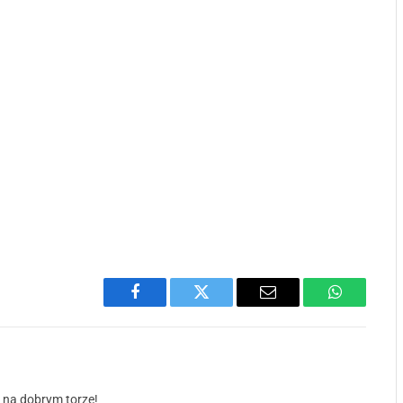
Facebook
Twitter
Email
WhatsApp
ś na dobrym torze!