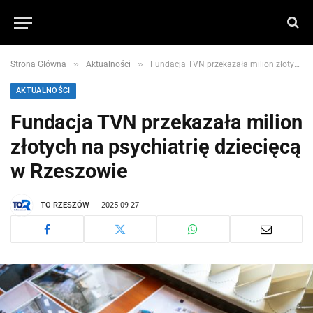
»
»
Strona Główna
Aktualności
Fundacja TVN przekazała milion złotych na psychiatrię dziecięcą w Rzeszowie
AKTUALNOŚCI
Fundacja TVN przekazała milion
złotych na psychiatrię dziecięcą
w Rzeszowie
TO RZESZÓW
2025-09-27