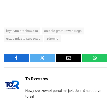
krystyna stachowska
osiedle grota roweckiego
urząd miasta rzeszowa
zdrowie
Facebook
Twitter
Email
WhatsA
To Rzeszów
Nowy rzeszowski portal miejski. Jesteś na dobrym
torze!