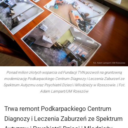
Ponad milion złotych wsparcia od Fundacji TVN pozwoli na gruntowną
modernizację Podkarpackiego Centrum Diagnozy i Leczenia Zaburzeń ze
Spektrum Autyzmu oraz Psychiatrii Dzieci i Młodzieży w Rzeszowie. | Fot.
Adam Lampart/UM Rzeszów
Trwa remont Podkarpackiego Centrum
Diagnozy i Leczenia Zaburzeń ze Spektrum