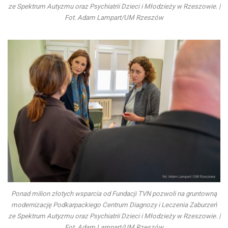
ze Spektrum Autyzmu oraz Psychiatrii Dzieci i Młodzieży w Rzeszowie. |
Fot. Adam Lampart/UM Rzeszów
Ponad milion złotych wsparcia od Fundacji TVN pozwoli na gruntowną
modernizację Podkarpackiego Centrum Diagnozy i Leczenia Zaburzeń
ze Spektrum Autyzmu oraz Psychiatrii Dzieci i Młodzieży w Rzeszowie. |
Fot. Adam Lampart/UM Rzeszów