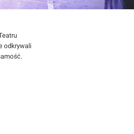
Teatru
e odkrywali
żsamość.