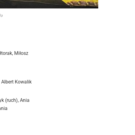
ło
torak, Miłosz
 Albert Kowalik
k (ruch), Ania
ania