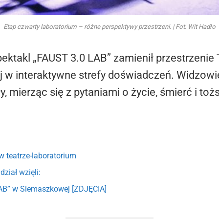
Etap czwarty laboratorium – różne perspektywy przestrzeni. | Fot. Wit Hadło
ektakl „FAUST 3.0 LAB” zamienił przestrzenie 
w interaktywne strefy doświadczeń. Widzowi
, mierząc się z pytaniami o życie, śmierć i to
 teatrze-laboratorium
ział wzięli:
AB” w Siemaszkowej [ZDJĘCIA]