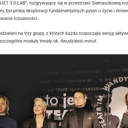
UST 3.0 LAB”, rozgrywający się w przestrzeni Siemaszkowej ro
ry, był próbą eksploracji fundamentalnych pytań o życie i śmierć
kiwanie tożsamości.
odzieleni na trzy grupy, z których każda rozpoczęła swoją akt
oszczególne moduły trwały ok. dwudziestu minut.