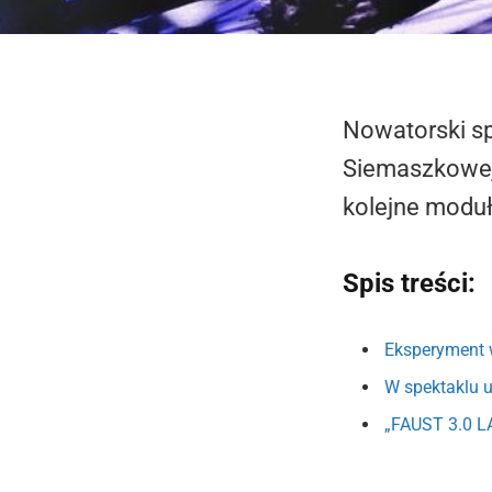
Nowatorski sp
Siemaszkowej 
kolejne moduły
Spis treści:
Eksperyment w
W spektaklu ud
„FAUST 3.0 L