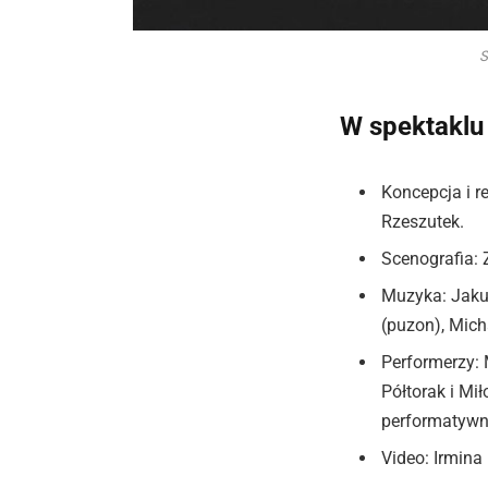
S
W spektaklu 
Koncepcja i r
Rzeszutek.
Scenografia:
Muzyka: Jakub
(puzon), Mich
Performerzy: 
Półtorak i Mił
performatywn
Video: Irmina