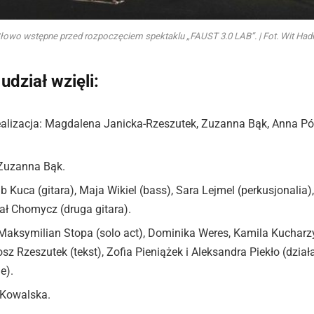
łowo wstępne przed rozpoczęciem spektaklu „FAUST 3.0 LAB”. | Fot. Wit Had
udział wzięli:
ealizacja: Magdalena Janicka-Rzeszutek, Zuzanna Bąk, Anna Pół
 Zuzanna Bąk.
 Kuca (gitara), Maja Wikiel (bass), Sara Lejmel (perkusjonalia),
ał Chomycz (druga gitara).
Maksymilian Stopa (solo act), Dominika Weres, Kamila Kucharzy
osz Rzeszutek (tekst), Zofia Pieniążek i Aleksandra Piekło (dział
e).
 Kowalska.