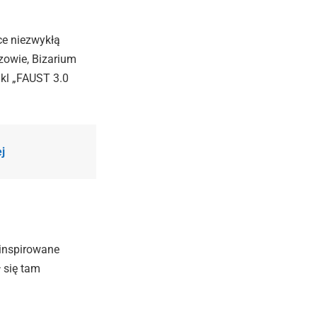
ce niezwykłą
zowie, Bizarium
kl „FAUST 3.0
j
inspirowane
 się tam