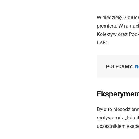
W niedzielę, 7 gru
premiera. W ramac
Kolektyw oraz Podk
LAB”.
POLECAMY:
N
Eksperyment
Było to niecodzie
motywami z „Fausta
uczestnikiem ekspe