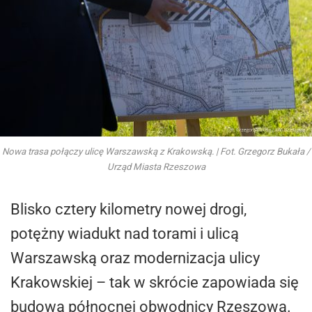
Nowa trasa połączy ulicę Warszawską z Krakowską. | Fot. Grzegorz Bukała /
Urząd Miasta Rzeszowa
Blisko cztery kilometry nowej drogi,
potężny wiadukt nad torami i ulicą
Warszawską oraz modernizacja ulicy
Krakowskiej – tak w skrócie zapowiada się
budowa północnej obwodnicy Rzeszowa.