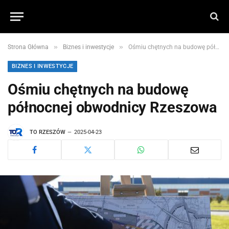
»
»
Strona Główna
Biznes i inwestycje
Ośmiu chętnych na budowę północnej obwodnicy Rzeszowa
BIZNES I INWESTYCJE
Ośmiu chętnych na budowę
północnej obwodnicy Rzeszowa
TO RZESZÓW
2025-04-23